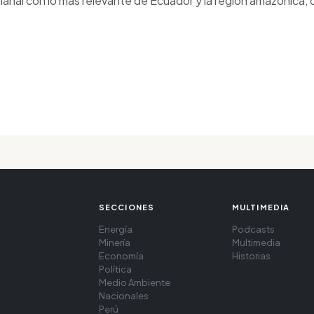
anal con lo más relevante de Ecuador y la región amazónica, d
SECCIONES
MULTIMEDIA
Energía
Podcasts
Minería
Multimedia
Economía
Historias
Política
Medio Ambiente
Nacionales
Perú