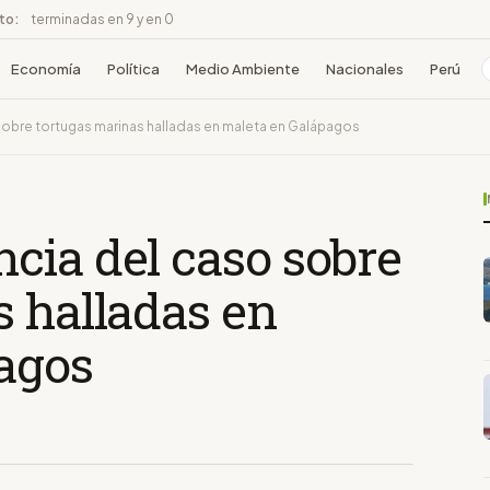
ito:
terminadas en 9 y en 0
Economía
Política
Medio Ambiente
Nacionales
Perú
obre tortugas marinas halladas en maleta en Galápagos
cia del caso sobre
s halladas en
agos