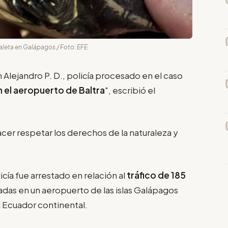
aleta en Galápagos / Foto: EFE
n Alejandro P. D., policía procesado en el caso
n el aeropuerto de Baltra
", escribió el
hacer respetar los derechos de la naturaleza y
icía fue arrestado en relación al
tráfico de 185
das en un aeropuerto de las islas Galápagos
l Ecuador continental.