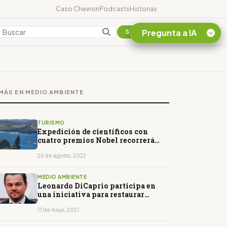
Caso Chevron
Podcasts
Historias
Pregunta a IA
Colombia
Suscribirse
Quiero Información
sobre el Caso
MÁS EN MEDIO AMBIENTE
Chevron Ecuador
Listar destinos
turísticos de la
TURISMO
Amazonia Ecuatoriana
Expedición de científicos con
cuatro premios Nobel recorrerá
¿En que consiste la
Islas Galápagos
tasa minera que rige en
25 de agosto, 2022
Ecuador?
MEDIO AMBIENTE
Leonardo DiCaprio participa en
una iniciativa para restaurar
Galápagos
17 de mayo, 2021