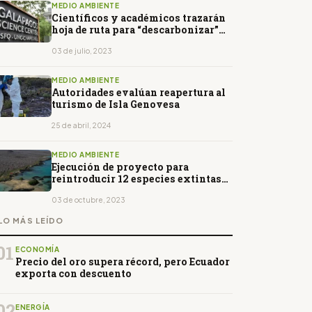
MEDIO AMBIENTE
Científicos y académicos trazarán
hoja de ruta para “descarbonizar”
Galápagos
03 de julio, 2023
MEDIO AMBIENTE
Autoridades evalúan reapertura al
turismo de Isla Genovesa
25 de abril, 2024
MEDIO AMBIENTE
Ejecución de proyecto para
reintroducir 12 especies extintas
en Galápagos inició
03 de octubre, 2023
LO MÁS LEÍDO
01
ECONOMÍA
Precio del oro supera récord, pero Ecuador
exporta con descuento
02
ENERGÍA