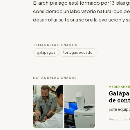
El archipiélago está formado por 13 islas g
considerado un laboratorio natural que per
desarrollar su teoría sobre la evolución y 
TEMAS RELACIONADOS
galapagos
tortugas ecuador
NOTAS RELACIONADAS
MEDIO AMBI
Galápa
de con
Este equip
Redacción · 