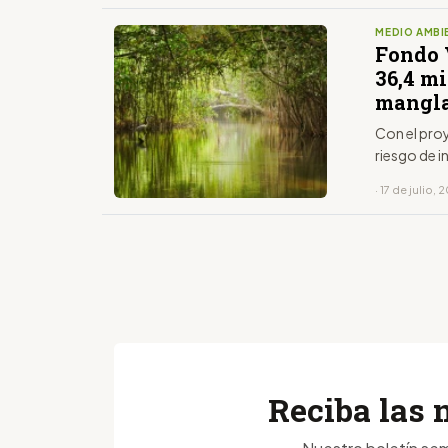
MEDIO AMBI
Fondo 
36,4 m
mangla
Con el proy
riesgo de 
· 17 de julio, 
Reciba las 