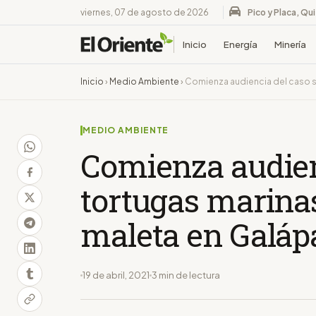
viernes, 07 de agosto de 2026
Pico y Placa, Qu
Inicio
Energía
Minería
Inicio
›
Medio Ambiente
›
Comienza audiencia del caso s
MEDIO AMBIENTE
Comienza audien
tortugas marina
maleta en Galáp
19 de abril, 2021
3 min de lectura