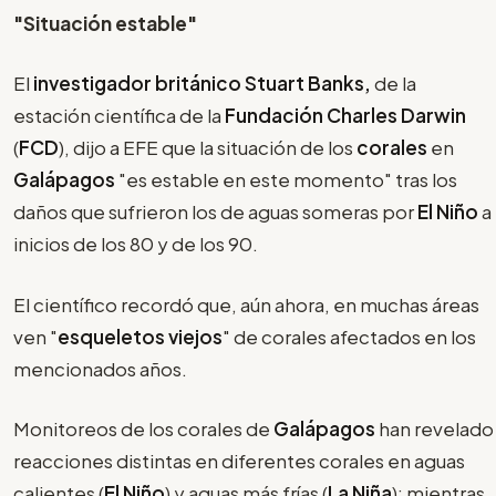
"Situación estable"
El
investigador británico Stuart Banks,
de la
estación científica de la
Fundación Charles Darwin
(
FCD
), dijo a EFE que la situación de los
corales
en
Galápagos
"es estable en este momento" tras los
daños que sufrieron los de aguas someras por
El Niño
a
inicios de los 80 y de los 90.
El científico recordó que, aún ahora, en muchas áreas
ven "
esqueletos viejos
" de corales afectados en los
mencionados años.
Monitoreos de los corales de
Galápagos
han revelado
reacciones distintas en diferentes corales en aguas
calientes (
El Niño
) y aguas más frías (
La Niña
): mientras