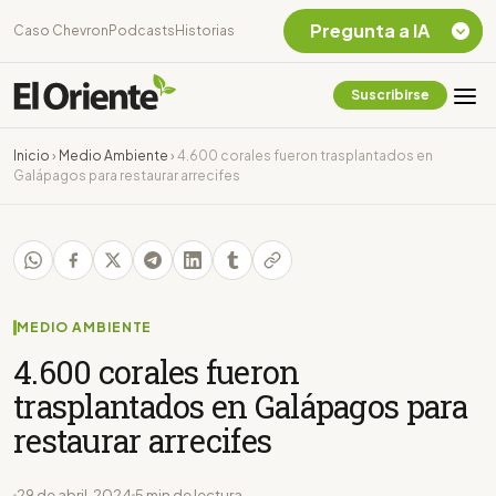
Pregunta a IA
Caso Chevron
Podcasts
Historias
Suscribirse
Quiero Información
sobre el Caso
Inicio
›
Medio Ambiente
›
4.600 corales fueron trasplantados en
Chevron Ecuador
Galápagos para restaurar arrecifes
Listar destinos
turísticos de la
Amazonia Ecuatoriana
¿En que consiste la
tasa minera que rige en
Ecuador?
MEDIO AMBIENTE
4.600 corales fueron
trasplantados en Galápagos para
restaurar arrecifes
29 de abril, 2024
5 min de lectura