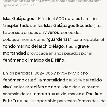
Los corales han sido criados en viveros, conocidos coloquialmente como
"guarderías" / Foto: EFE
Islas Galápagos
.- Más de 4.600
corales
han sido
trasplantados
en las
Islas Galápagos
(
Ecuador
) tras
haber sido criados en
viveros
, conocidos
coloquialmente como "
guarderías
", para repoblar el
fondo marino del archipiélago
, tras la
grave
mortandad
provocada en años pasados por el
fenómeno climático de El Niño
.
En los periodos 1982-1983 y 1996-1997 dicho
fenómeno
causó "la
mortalidad
del 95 % del
tejido
vivo
" en los
arrecifes de coral
, debido al aumento
anómalo de las
temperaturas
del mar en el
Pacífico
Este Tropical
, insoportable para estas formas de vida.