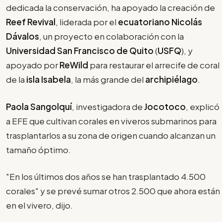
dedicada la conservación, ha apoyado la creación de
Reef Revival
, liderada por el
ecuatoriano Nicolás
Dávalos
, un proyecto en colaboración con la
Universidad San Francisco de Quito
(
USFQ
), y
apoyado por
ReWild
para restaurar el arrecife de coral
de la
isla Isabela
, la más grande del
archipiélago
.
Paola Sangolquí
, investigadora de
Jocotoco
, explicó
a EFE que cultivan corales en viveros submarinos para
trasplantarlos a su zona de origen cuando alcanzan un
tamaño óptimo.
"En los últimos dos años se han trasplantado 4.500
corales" y se prevé sumar otros 2.500 que ahora están
en el vivero, dijo.