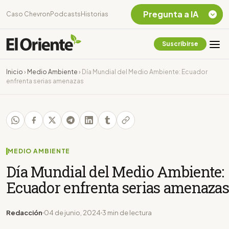
Pregunta a IA
Caso Chevron
Podcasts
Historias
Suscribirse
Quiero Información
sobre el Caso
Inicio
›
Medio Ambiente
›
Día Mundial del Medio Ambiente: Ecuador
Chevron Ecuador
enfrenta serias amenazas
Listar destinos
turísticos de la
Amazonia Ecuatoriana
¿En que consiste la
tasa minera que rige en
Ecuador?
MEDIO AMBIENTE
Día Mundial del Medio Ambiente:
Ecuador enfrenta serias amenazas
Redacción
04 de junio, 2024
3 min de lectura