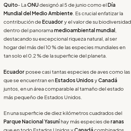
Quito
- La
ONU
designó al 5 de junio como el
Día
Mundial del Medio Ambiente
. Es crucial enfatizar la
contribución de
Ecuador
y el valor de su biodiversidad
dentro del panorama
medioambiental mundial
,
destacando su excepcional riqueza natural, al ser
hogar del más del 10 % de las especies mundiales en
tan solo el 0.2 % de la superficie del planeta.
Ecuador
posee casi tantas especies de aves como las
que se encuentran en
Estados Unidos
y
Canadá
juntos, en un área comparable al tamaño del estado
más pequeño de Estados Unidos.
En una superficie de diez kilómetros cuadrados del
Parque Nacional Yasuní
hay más especies de
ranas
que en todo Estados Unidos y
Canadá
combinados.