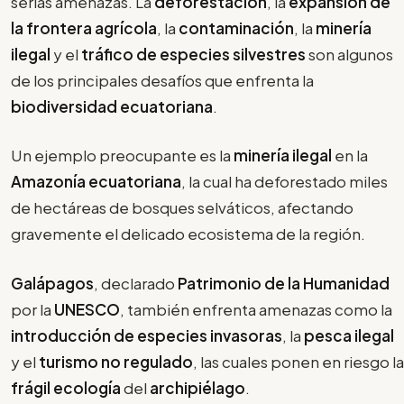
serias amenazas. La
deforestación
, la
expansión de
la frontera agrícola
, la
contaminación
, la
minería
ilegal
y el
tráfico de especies silvestres
son algunos
de los principales desafíos que enfrenta la
biodiversidad ecuatoriana
.
Un ejemplo preocupante es la
minería ilegal
en la
Amazonía ecuatoriana
, la cual ha deforestado miles
de hectáreas de bosques selváticos, afectando
gravemente el delicado ecosistema de la región.
Galápagos
, declarado
Patrimonio de la Humanidad
por la
UNESCO
, también enfrenta amenazas como la
introducción de especies invasoras
, la
pesca ilegal
y el
turismo no regulado
, las cuales ponen en riesgo la
frágil ecología
del
archipiélago
.