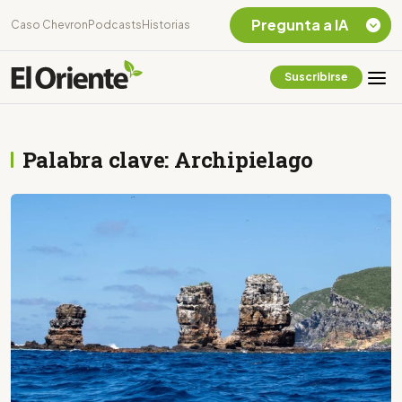
Pregunta a IA
Caso Chevron
Podcasts
Historias
Suscribirse
Quiero Información
sobre el Caso
Chevron Ecuador
Palabra clave: Archipielago
Listar destinos
turísticos de la
Amazonia Ecuatoriana
¿En que consiste la
tasa minera que rige en
Ecuador?