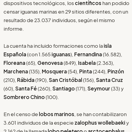
dispositivos tecnológicos, los
científicos
han podido
censar iguanas marinas en 29 sitios diferentes, con un
resultado de 23.037 individuos, según el mismo
informe.
La cuenta ha incluido formaciones como la
isla
Española
(con 1.565
iguanas
),
Fernandina
(16.582),
Floreana
(65),
Genovesa
(849),
Isabela
(2.363),
Marchena
(135),
Mosquera
(54),
Pinta
(244),
Pinzón
(210),
Rábida
(190),
San Cristóbal
(156),
Santa Cruz
(60),
Santa Fé
(260),
Santiago
(171),
Seymour
(33) y
Sombrero Chino
(100).
En el censo de
lobos marinos
, se han contabilizaron
3.601 individuos de la especie
zalophus wollebaeki
y
2.162 de la llamada
lobo peletero
o
arctocephalus