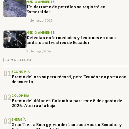
MEDIO AMBIENTE
Un derrame de petróleo se registró en
Esmeraldas
14 de marzo, 2025
MEDIO AMBIENTE
Detectan enfermedades y lesiones en osos
andinos silvestres de Ecuador
21 de mayo, 2026
LO MÁS LEÍDO
01
ECONOMÍA
Precio del oro supera récord, pero Ecuador exporta con
descuento
02
COLOMBIA
Precio del dólar en Colombia para este 5 de agosto de
2026. Abrirá a la baja
03
ENERGÍA
Gran Tierra Energy venderá sus activos en Ecuador y