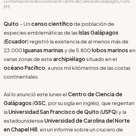
La información lo dio a conocer el Centro de Ciencia de Galápagos / Foto:
EFE
Quito
.- Un
censo científico
de población de
especies emblemáticas de las
Islas Galápagos
(
Ecuador
) registró la existencia de al menos más de
23.000
iguanas marinas
y de 5.800
lobos marinos
en
varias zonas de este
archipiélago
situado en el
océano Pacífico
, a unos mil kilómetros de las costas
continentales.
Así lo anunció este lunes el
Centro de Ciencia de
Galápagos
(
GSC
, por su sigla en inglés), que regentan
la
Universidad San Francisco de Quito
(
USFQ
) y la
estadounidense
Universidad de Carolina del Norte
en Chapel Hill
, en un informe sobre un crucero de