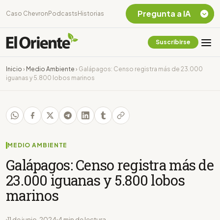
Pregunta a IA
Caso Chevron
Podcasts
Historias
Suscribirse
Quiero Información
sobre el Caso
Inicio
›
Medio Ambiente
›
Galápagos: Censo registra más de 23.000
Chevron Ecuador
iguanas y 5.800 lobos marinos
Listar destinos
turísticos de la
Amazonia Ecuatoriana
¿En que consiste la
tasa minera que rige en
Ecuador?
MEDIO AMBIENTE
Galápagos: Censo registra más de
23.000 iguanas y 5.800 lobos
marinos
11 de junio, 2024
4 min de lectura