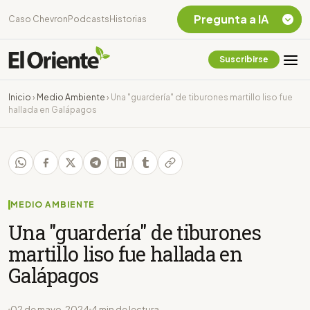
Pregunta a IA
Caso Chevron
Podcasts
Historias
Suscribirse
Quiero Información
sobre el Caso
Inicio
›
Medio Ambiente
›
Una "guardería" de tiburones martillo liso fue
Chevron Ecuador
hallada en Galápagos
Listar destinos
turísticos de la
Amazonia Ecuatoriana
¿En que consiste la
tasa minera que rige en
Ecuador?
MEDIO AMBIENTE
Una "guardería" de tiburones
martillo liso fue hallada en
Galápagos
02 de mayo, 2024
4 min de lectura