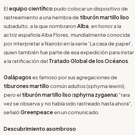
El
equipo científico
pudo colocar un dispositivo de
rastreamiento a una hembra de
tiburón martillo liso
subadulto, a la que nombraron
Alba
, en honor a la
actriz española Alba Flores, mundialmente conocida
por interpretar a Nairobi en la serie 'La casa de papel',
quien también fue parte de esa expedición para instar
a la ratificación del
Tratado Global de los Océanos
.
Galápagos
es famoso por sus agregaciones de
tiburones martillo
común adultos (sphyrna lewini),
pero el
tiburón martillo liso
(
sphyrna zygaena
) "rara
vez se observa y no había sido rastreado hasta ahora",
señaló
Greenpeace
en un comunicado.
Descubrimiento asombroso