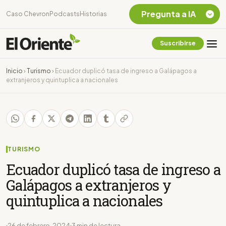
Pregunta a IA
Caso Chevron
Podcasts
Historias
Suscribirse
Quiero Información
sobre el Caso
Inicio
›
Turismo
›
Ecuador duplicó tasa de ingreso a Galápagos a
Chevron Ecuador
extranjeros y quintuplica a nacionales
Listar destinos
turísticos de la
Amazonia Ecuatoriana
¿En que consiste la
tasa minera que rige en
Ecuador?
TURISMO
Ecuador duplicó tasa de ingreso a
Galápagos a extranjeros y
quintuplica a nacionales
26 de febrero, 2024
3 min de lectura