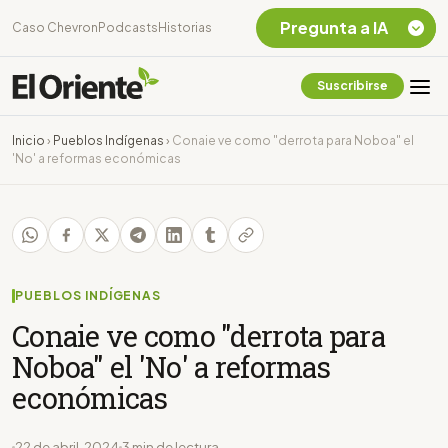
Pregunta a IA
Caso Chevron
Podcasts
Historias
Suscribirse
Quiero Información
sobre el Caso
Inicio
›
Pueblos Indígenas
›
Conaie ve como "derrota para Noboa" el
Chevron Ecuador
'No' a reformas económicas
Listar destinos
turísticos de la
Amazonia Ecuatoriana
¿En que consiste la
tasa minera que rige en
Ecuador?
PUEBLOS INDÍGENAS
Conaie ve como "derrota para
Noboa" el 'No' a reformas
económicas
22 de abril, 2024
3 min de lectura