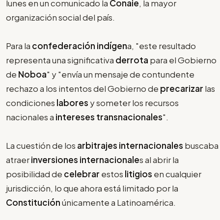
lunes en un comunicado la
Conaie
, la mayor
organización social del país.
Para la
confederación indígen
a, "este resultado
representa una significativa
derrota
para el Gobierno
de
Noboa
" y "envía un mensaje de contundente
rechazo a los intentos del Gobierno de
precarizar
las
condiciones
labores
y someter los recursos
nacionales a
intereses transnacionales
".
La cuestión de los
arbitrajes internacionales
buscaba
atraer
inversiones internacionale
s al abrir la
posibilidad de
celebrar
estos
litigios
en cualquier
jurisdicción, lo que ahora está limitado por la
Constitución
únicamente a Latinoamérica.