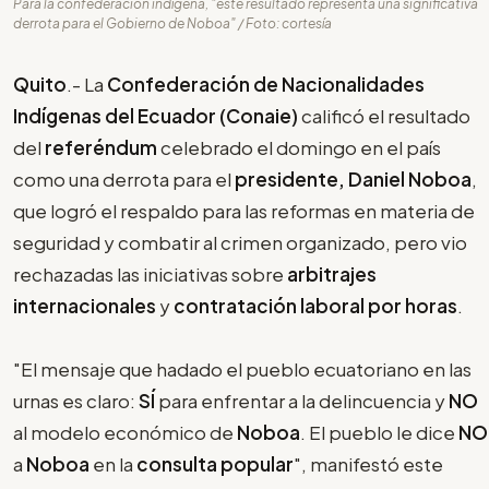
Para la confederación indígena, "este resultado representa una significativa
derrota para el Gobierno de Noboa" / Foto: cortesía
Quito
.- La
Confederación de Nacionalidades
Indígenas del Ecuador (Conaie)
calificó el resultado
del
referéndum
celebrado el domingo en el país
como una derrota para el
presidente, Daniel Noboa
,
que logró el respaldo para las reformas en materia de
seguridad y combatir al crimen organizado, pero vio
rechazadas las iniciativas sobre
arbitrajes
internacionales
y
contratación laboral por horas
.
"El mensaje que hadado el pueblo ecuatoriano en las
urnas es claro:
SÍ
para enfrentar a la delincuencia y
NO
al modelo económico de
Noboa
. El pueblo le dice
NO
a
Noboa
en la
consulta popular
", manifestó este