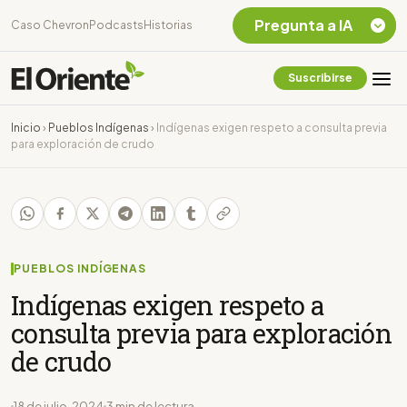
Pregunta a IA
Caso Chevron
Podcasts
Historias
Suscribirse
Quiero Información
sobre el Caso
Inicio
›
Pueblos Indígenas
›
Indígenas exigen respeto a consulta previa
Chevron Ecuador
para exploración de crudo
Listar destinos
turísticos de la
Amazonia Ecuatoriana
¿En que consiste la
tasa minera que rige en
Ecuador?
PUEBLOS INDÍGENAS
Indígenas exigen respeto a
consulta previa para exploración
de crudo
18 de julio, 2024
3 min de lectura