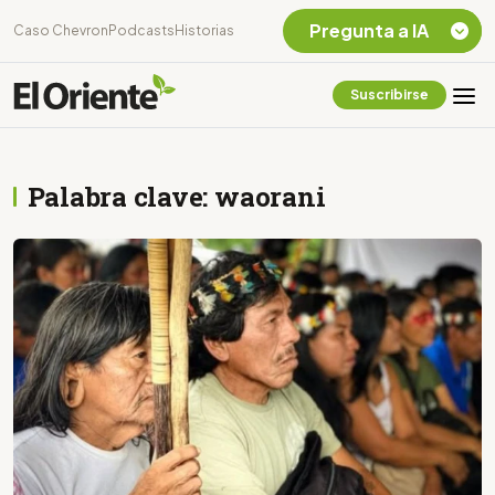
Pregunta a IA
Caso Chevron
Podcasts
Historias
Suscribirse
Quiero Información
sobre el Caso
Chevron Ecuador
Palabra clave: waorani
Listar destinos
turísticos de la
Amazonia Ecuatoriana
¿En que consiste la
tasa minera que rige en
Ecuador?