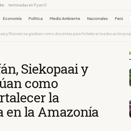
ito:
terminadas en 9 y en 0
Economía
Política
Medio Ambiente
Nacionales
Perú
paai y Waorani se gradúan como docentes para fortalecer la educación prop
fán, Siekopaai y
dúan como
rtalecer la
a en la Amazonía