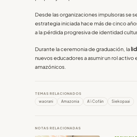
Desde las organizaciones impulsoras se s
estrategia iniciada hace más de cinco año
a la pérdida progresiva de identidad cultural
Durante la ceremonia de graduación, la
li
nuevos educadores a asumir un rol activo en
amazónicos.
TEMAS RELACIONADOS
waorani
Amazonia
A’i Cofán
Siekopaai
NOTAS RELACIONADAS