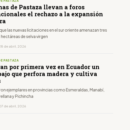
DE PASTAZA
nas de Pastaza llevan a foros
acionales el rechazo a la expansión
ra
ue las nuevas licitaciones en el sur oriente amenazan tres
 hectáreas de selva virgen
28 de abril, 2026
DE PASTAZA
ran por primera vez en Ecuador un
bajo que perfora madera y cultiva
s
aron ejemplares en provincias como Esmeraldas, Manabí,
ellana y Pichincha
07 de abril, 2026