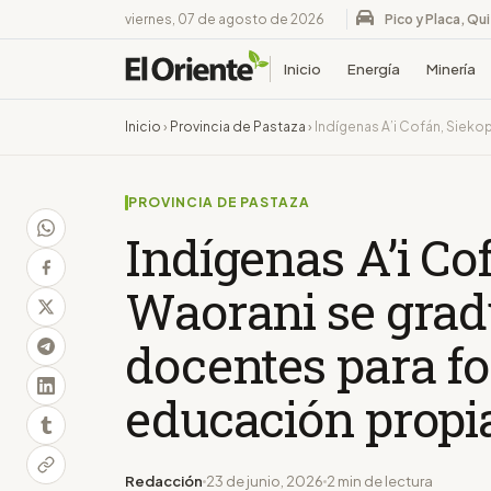
viernes, 07 de agosto de 2026
Pico y Placa, Qu
Inicio
Energía
Minería
Inicio
›
Provincia de Pastaza
›
Indígenas A’i Cofán, Sieko
PROVINCIA DE PASTAZA
Indígenas A’i Co
Waorani se gra
docentes para fo
educación propi
Redacción
23 de junio, 2026
2 min de lectura