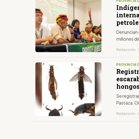
PROVINCIA 
Indíge
intern
petrole
Denuncian q
millones de
Redacción · 
PROVINCIA 
Regist
escara
hongo
Se registr
Pastaza, Or
Redacción · 