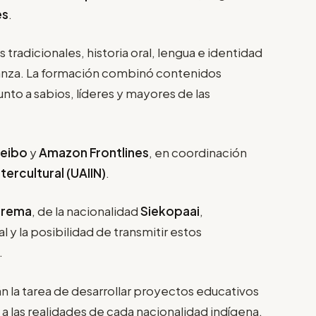
es
.
radicionales, historia oral, lengua e identidad
ñanza. La formación combinó contenidos
nto a sabios, líderes y mayores de las
Ceibo
y
Amazon Frontlines
, en coordinación
ercultural (UAIIN)
.
urema
, de la nacionalidad
Siekopaai
,
l y la posibilidad de transmitir estos
.
 la tarea de desarrollar proyectos educativos
a las realidades de cada nacionalidad indígena.