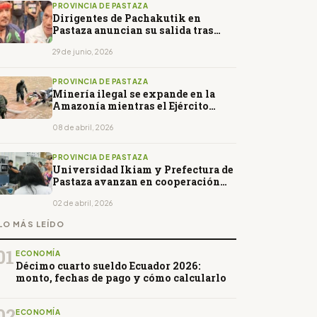
PROVINCIA DE PASTAZA
Dirigentes de Pachakutik en
Pastaza anuncian su salida tras
denunciar irregularidades
29 de junio, 2026
PROVINCIA DE PASTAZA
Minería ilegal se expande en la
Amazonía mientras el Ejército
intensifica operativos
08 de abril, 2026
PROVINCIA DE PASTAZA
Universidad Ikiam y Prefectura de
Pastaza avanzan en cooperación
para proyectos sostenibles en la
Amazonía
02 de abril, 2026
LO MÁS LEÍDO
01
ECONOMÍA
Décimo cuarto sueldo Ecuador 2026:
monto, fechas de pago y cómo calcularlo
02
ECONOMÍA