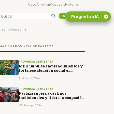
Caso Chevron
Podcasts
Historias
Pregunta a IA
Colombia
Suscribirse
ia en la Amazonía
Quiero Información
sobre el Caso
MÁS EN PROVINCIA DE PASTAZA
Chevron Ecuador
Listar destinos
turísticos de la
PROVINCIA DE PASTAZA
Amazonia Ecuatoriana
MDH impulsa emprendimientos y
fortalece atención social en
¿En que consiste la
Pastaza
tasa minera que rige en
13 de abril, 2026
Ecuador?
PROVINCIA DE PASTAZA
Pastaza supera a destinos
tradicionales y lidera la ocupación
hotelera en el último feriado
05 de mayo, 2026