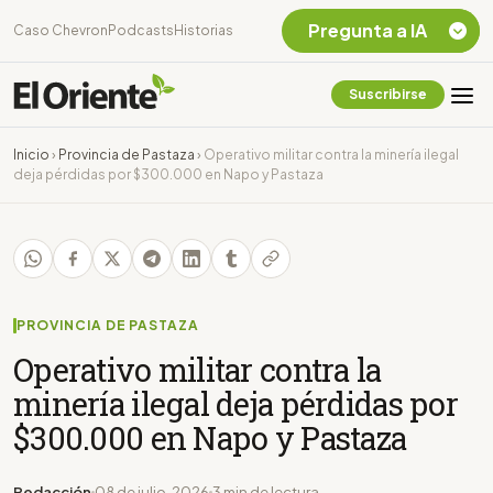
Pregunta a IA
Caso Chevron
Podcasts
Historias
Suscribirse
Quiero Información
sobre el Caso
Inicio
›
Provincia de Pastaza
›
Operativo militar contra la minería ilegal
Chevron Ecuador
deja pérdidas por $300.000 en Napo y Pastaza
Listar destinos
turísticos de la
Amazonia Ecuatoriana
¿En que consiste la
tasa minera que rige en
Ecuador?
PROVINCIA DE PASTAZA
Operativo militar contra la
minería ilegal deja pérdidas por
$300.000 en Napo y Pastaza
Redacción
08 de julio, 2026
3 min de lectura