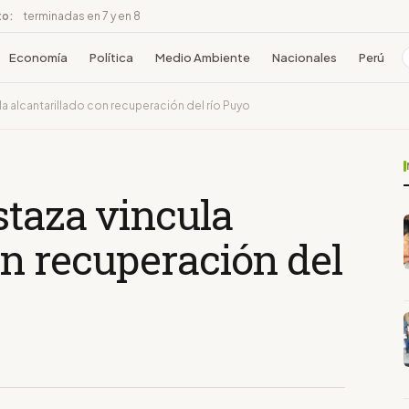
to:
terminadas en 7 y en 8
Economía
Política
Medio Ambiente
Nacionales
Perú
a alcantarillado con recuperación del río Puyo
staza vincula
on recuperación del