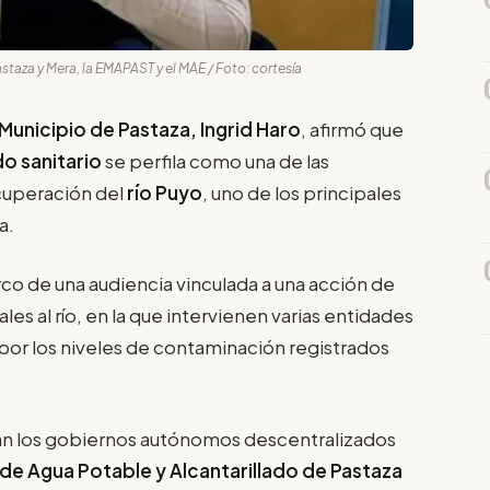
staza y Mera, la EMAPAST y el MAE / Foto: cortesía
Municipio de Pastaza, Ingrid Haro
, afirmó que
do sanitario
se perfila como una de las
ecuperación del
río Puyo
, uno de los principales
a.
co de una audiencia vinculada a una acción de
s al río, en la que intervienen varias entidades
por los niveles de contaminación registrados
stan los gobiernos autónomos descentralizados
de Agua Potable y Alcantarillado de Pastaza