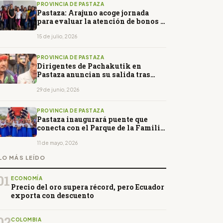
PROVINCIA DE PASTAZA
Pastaza: Arajuno acoge jornada
para evaluar la atención de bonos y
programas sociales
15 de julio, 2026
PROVINCIA DE PASTAZA
Dirigentes de Pachakutik en
Pastaza anuncian su salida tras
denunciar irregularidades
29 de junio, 2026
PROVINCIA DE PASTAZA
Pastaza inaugurará puente que
conecta con el Parque de la Familia
y las Nacionalidades
11 de mayo, 2026
LO MÁS LEÍDO
01
ECONOMÍA
Precio del oro supera récord, pero Ecuador
exporta con descuento
02
COLOMBIA