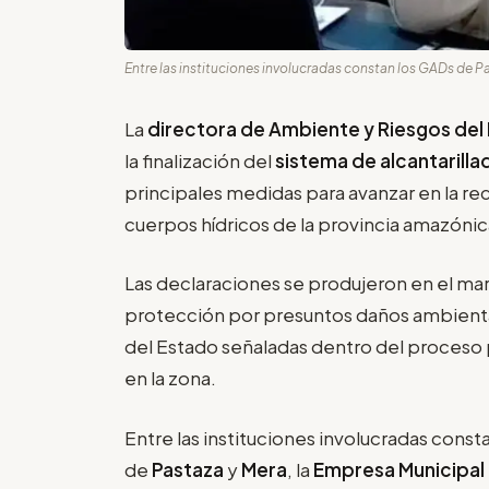
Entre las instituciones involucradas constan los GADs de Pa
La
directora de Ambiente y Riesgos del 
la finalización del
sistema de alcantarilla
principales medidas para avanzar en la r
cuerpos hídricos de la provincia amazónic
Las declaraciones se produjeron en el mar
protección por presuntos daños ambientale
del Estado señaladas dentro del proceso 
en la zona.
Entre las instituciones involucradas con
de
Pastaza
y
Mera
, la
Empresa Municipal 