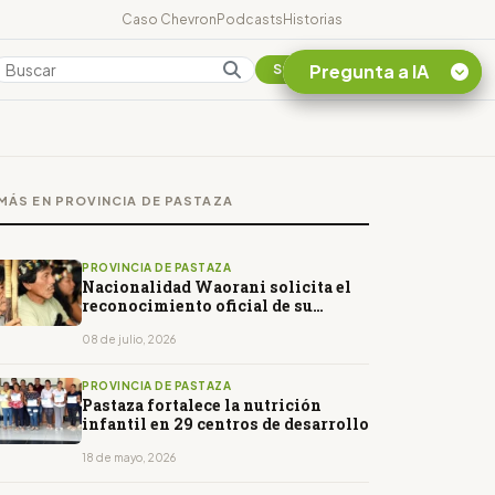
Caso Chevron
Podcasts
Historias
Pregunta a IA
Colombia
Suscribirse
Quiero Información
sobre el Caso
MÁS EN PROVINCIA DE PASTAZA
Chevron Ecuador
Listar destinos
turísticos de la
PROVINCIA DE PASTAZA
Amazonia Ecuatoriana
Nacionalidad Waorani solicita el
reconocimiento oficial de su
¿En que consiste la
Programa de Educación
tasa minera que rige en
Comunitaria
08 de julio, 2026
Ecuador?
PROVINCIA DE PASTAZA
Pastaza fortalece la nutrición
infantil en 29 centros de desarrollo
18 de mayo, 2026