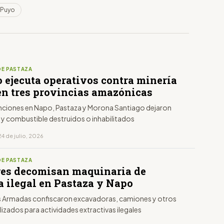
 Puyo
DE PASTAZA
o ejecuta operativos contra minería
 en tres provincias amazónicas
enciones en Napo, Pastaza y Morona Santiago dejaron
 y combustible destruidos o inhabilitados
4 de julio, 2026
DE PASTAZA
res decomisan maquinaria de
a ilegal en Pastaza y Napo
s Armadas confiscaron excavadoras, camiones y otros
lizados para actividades extractivas ilegales