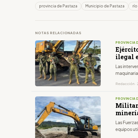
provincia de Pastaza
Municipio de Pastaza
río
NOTAS RELACIONADAS
PROVINCIA 
Ejércit
ilegal
Las interv
maquinaria
Redacción · 2
PROVINCIA 
Milita
minerí
Las Fuerza
equipos uti