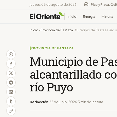
jueves, 06 de agosto de 2026
Pico y Placa, Qui
Inicio
Energía
Minería
Inicio
›
Provincia de Pastaza
›
Municipio de Pastaza vincul
PROVINCIA DE PASTAZA
Municipio de Pa
alcantarillado c
río Puyo
Redacción
22 de junio, 2026
3 min de lectura