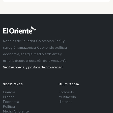
Noticias de Ecuador, Colombia y Perú, y
su región amazónica. Cubriendo política,
economía, energía, medio ambiente y
minería desde el corazón de la Amazonía
Ver Aviso legal y política de privacidad
SECCIONES
MULTIMEDIA
Energía
Podcasts
Minería
Multimedia
Economía
Historias
Política
Medio Ambiente