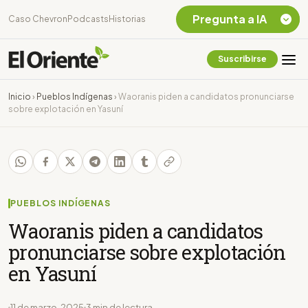
Pregunta a IA
Caso Chevron
Podcasts
Historias
Suscribirse
Quiero Información
sobre el Caso
Inicio
›
Pueblos Indígenas
›
Waoranis piden a candidatos pronunciarse
Chevron Ecuador
sobre explotación en Yasuní
Listar destinos
turísticos de la
Amazonia Ecuatoriana
¿En que consiste la
tasa minera que rige en
Ecuador?
PUEBLOS INDÍGENAS
Waoranis piden a candidatos
pronunciarse sobre explotación
en Yasuní
11 de marzo, 2025
3 min de lectura