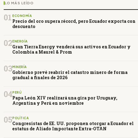
LO MÁS LEÍDO
01
ECONOMÍA
Precio del oro supera récord, pero Ecuador exporta con
descuento
02
ENERGÍA
Gran Tierra Energy venderá sus activos en Ecuador y
Colombia a Maurel & Prom
03
MINERÍA
Gobierno prevé reabrir el catastro minero de forma
gradual a finales de 2026
04
PERÚ
Papa León XIV realizará una gira por Uruguay,
Argentina y Perú en noviembre
05
POLÍTICA
Congresistas de EE. UU. proponen otorgar a Ecuador el
estatus de Aliado Importante Extra-OTAN