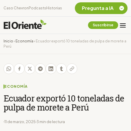
Pregunta a IA
Caso Chevron
Podcasts
Historias
Suscribirse
Quiero Información
sobre el Caso
Inicio
›
Economía
›
Ecuador exportó 10 toneladas de pulpa de morete a
Chevron Ecuador
Perú
Listar destinos
turísticos de la
Amazonia Ecuatoriana
¿En que consiste la
tasa minera que rige en
Ecuador?
ECONOMÍA
Ecuador exportó 10 toneladas de
pulpa de morete a Perú
11 de marzo, 2025
3 min de lectura