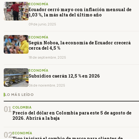
ECONOMÍA
Ecuador cerró mayo con inflación mensual de
1,03 %, la más alta del último año
09 de junio, 2025
ECONOMÍA
Según Noboa, la economía de Ecuador crecerá
cerca del 4,5 %
18 de septiembre, 2025
ECONOMÍA
Subsidios caerán 12,5 % en 2026
06 de noviembre, 2025
LO MÁS LEÍDO
01
COLOMBIA
Precio del dólar en Colombia para este 5 de agosto de
2026. Abrirá a la baja
02
ECONOMÍA
Tigo iniciará el cambio de marca para clientes de