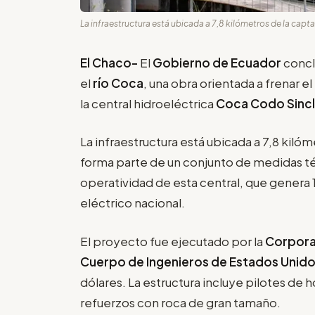
La infraestructura está ubicada a 7,8 kilómetros de la capta
El Chaco-
El
Gobierno de Ecuador
concl
el
río Coca
, una obra orientada a frenar 
la central hidroeléctrica
Coca Codo Sincl
La infraestructura está ubicada a 7,8 kilóm
forma parte de un conjunto de medidas té
operatividad de esta central, que genera 
eléctrico nacional.
El proyecto fue ejecutado por la
Corpora
Cuerpo de Ingenieros de Estados Unid
dólares. La estructura incluye pilotes de
refuerzos con roca de gran tamaño.