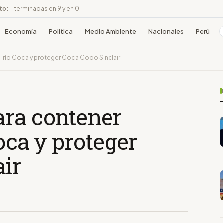
ito:
terminadas en 9 y en 0
Economía
Política
Medio Ambiente
Nacionales
Perú
l río Coca y proteger Coca Codo Sinclair
ara contener
Coca y proteger
air