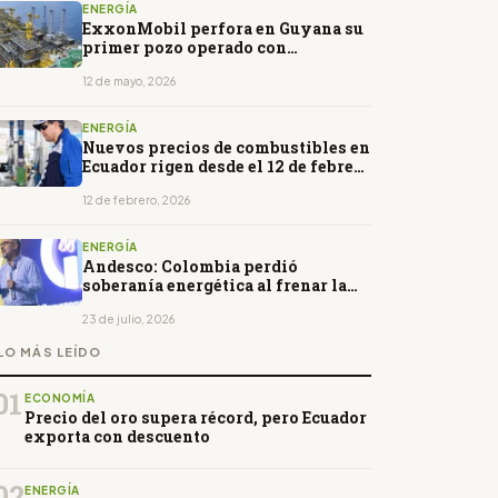
ENERGÍA
ExxonMobil perfora en Guyana su
primer pozo operado con
inteligencia artificial
12 de mayo, 2026
ENERGÍA
Nuevos precios de combustibles en
Ecuador rigen desde el 12 de febrero
de 2026
12 de febrero, 2026
ENERGÍA
Andesco: Colombia perdió
soberanía energética al frenar la
exploración de petróleo y gas
23 de julio, 2026
LO MÁS LEÍDO
01
ECONOMÍA
Precio del oro supera récord, pero Ecuador
exporta con descuento
02
ENERGÍA