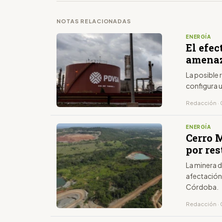
NOTAS RELACIONADAS
ENERGÍA
El efec
amenaz
La posible
configura 
Redacción · 
ENERGÍA
Cerro 
por res
La minera d
afectación
Córdoba.
Redacción · 