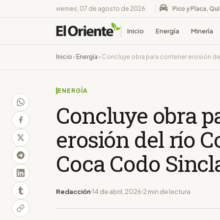
viernes, 07 de agosto de 2026
Pico y Placa, Qu
Inicio
Energía
Minería
Inicio
›
Energía
›
Concluye obra para contener erosión de
ENERGÍA
Concluye obra p
erosión del río 
Coca Codo Sincl
Redacción
14 de abril, 2026
2 min de lectura