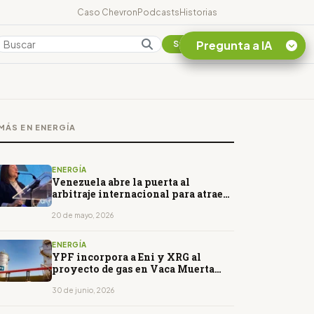
Caso Chevron
Podcasts
Historias
Pregunta a IA
Colombia
Suscribirse
Quiero Información
sobre el Caso
MÁS EN ENERGÍA
Chevron Ecuador
Listar destinos
turísticos de la
ENERGÍA
Amazonia Ecuatoriana
Venezuela abre la puerta al
arbitraje internacional para atraer
¿En que consiste la
inversión petrolera
tasa minera que rige en
20 de mayo, 2026
Ecuador?
ENERGÍA
YPF incorpora a Eni y XRG al
proyecto de gas en Vaca Muerta
para exportaciones de GNL
30 de junio, 2026