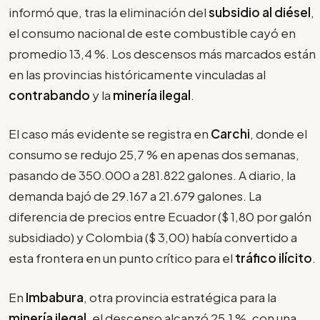
informó que, tras la eliminación del
subsidio al diésel
,
el consumo nacional de este combustible cayó en
promedio 13,4 %. Los descensos más marcados están
en las provincias históricamente vinculadas al
contrabando
y la
minería ilegal
.
El caso más evidente se registra en
Carchi
, donde el
consumo se redujo 25,7 % en apenas dos semanas,
pasando de 350.000 a 281.822 galones. A diario, la
demanda bajó de 29.167 a 21.679 galones. La
diferencia de precios entre Ecuador ($ 1,80 por galón
subsidiado) y Colombia ($ 3,00) había convertido a
esta frontera en un punto crítico para el
tráfico ilícito
.
En
Imbabura
, otra provincia estratégica para la
minería ilegal
, el descenso alcanzó 25,1 %, con una