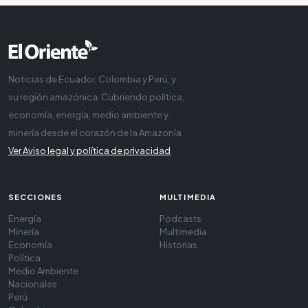
Noticias de Ecuador, Colombia y Perú, y
su región amazónica. Cubriendo política,
economía, energía, medio ambiente y
minería desde el corazón de la Amazonía
Ver Aviso legal y política de privacidad
SECCIONES
MULTIMEDIA
Energía
Podcasts
Minería
Multimedia
Economía
Historias
Política
Medio Ambiente
Nacionales
Perú