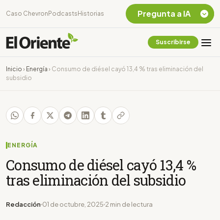
Pregunta a IA
Caso Chevron
Podcasts
Historias
Suscribirse
Quiero Información
sobre el Caso
Inicio
›
Energía
›
Consumo de diésel cayó 13,4 % tras eliminación del
Chevron Ecuador
subsidio
Listar destinos
turísticos de la
Amazonia Ecuatoriana
¿En que consiste la
tasa minera que rige en
Ecuador?
ENERGÍA
Consumo de diésel cayó 13,4 %
tras eliminación del subsidio
Redacción
01 de octubre, 2025
2 min de lectura