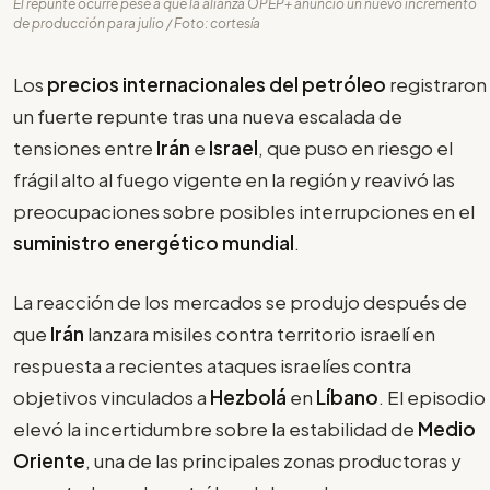
El repunte ocurre pese a que la alianza OPEP+ anunció un nuevo incremento
de producción para julio / Foto: cortesía
Los
precios internacionales del petróleo
registraron
un fuerte repunte tras una nueva escalada de
tensiones entre
Irán
e
Israel
, que puso en riesgo el
frágil alto al fuego vigente en la región y reavivó las
preocupaciones sobre posibles interrupciones en el
suministro energético mundial
.
La reacción de los mercados se produjo después de
que
Irán
lanzara misiles contra territorio israelí en
respuesta a recientes ataques israelíes contra
objetivos vinculados a
Hezbolá
en
Líbano
. El episodio
elevó la incertidumbre sobre la estabilidad de
Medio
Oriente
, una de las principales zonas productoras y