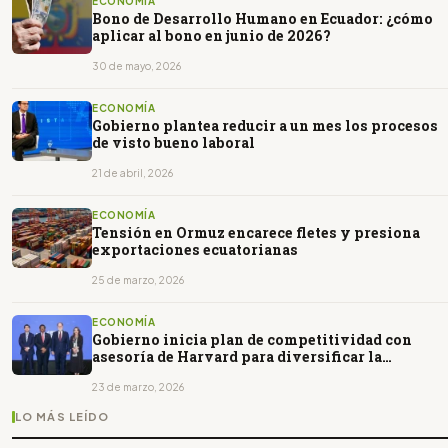
ECONOMÍA
Bono de Desarrollo Humano en Ecuador: ¿cómo
aplicar al bono en junio de 2026?
30 de mayo, 2026
ECONOMÍA
Gobierno plantea reducir a un mes los procesos
de visto bueno laboral
21 de abril, 2026
ECONOMÍA
Tensión en Ormuz encarece fletes y presiona
exportaciones ecuatorianas
25 de marzo, 2026
ECONOMÍA
Gobierno inicia plan de competitividad con
asesoría de Harvard para diversificar la
economía
23 de marzo, 2026
LO MÁS LEÍDO