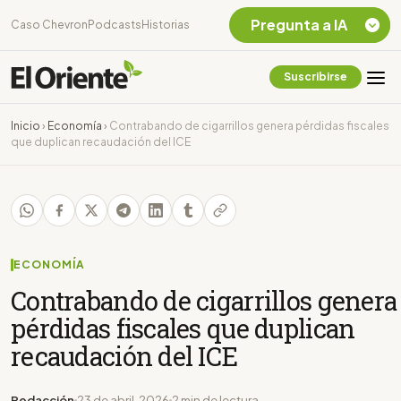
Pregunta a IA
Caso Chevron
Podcasts
Historias
Suscribirse
Quiero Información
sobre el Caso
Inicio
›
Economía
›
Contrabando de cigarrillos genera pérdidas fiscales
Chevron Ecuador
que duplican recaudación del ICE
Listar destinos
turísticos de la
Amazonia Ecuatoriana
¿En que consiste la
tasa minera que rige en
Ecuador?
ECONOMÍA
Contrabando de cigarrillos genera
pérdidas fiscales que duplican
recaudación del ICE
Redacción
23 de abril, 2026
2 min de lectura