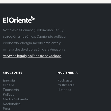
Noticias de Ecuador, Colombia y Perú, y
su región amazónica. Cubriendo política,
economía, energía, medio ambiente y
minería desde el corazón de la Amazonía
Ver Aviso legal y política de privacidad
SECCIONES
MULTIMEDIA
Energía
Podcasts
Minería
Multimedia
Economía
Historias
Política
Medio Ambiente
Nacionales
Perú