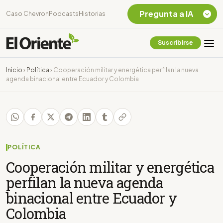
Pregunta a IA
Caso Chevron
Podcasts
Historias
Suscribirse
Quiero Información
sobre el Caso
Inicio
›
Política
›
Cooperación militar y energética perfilan la nueva
Chevron Ecuador
agenda binacional entre Ecuador y Colombia
Listar destinos
turísticos de la
Amazonia Ecuatoriana
¿En que consiste la
tasa minera que rige en
Ecuador?
POLÍTICA
Cooperación militar y energética
perfilan la nueva agenda
binacional entre Ecuador y
Colombia