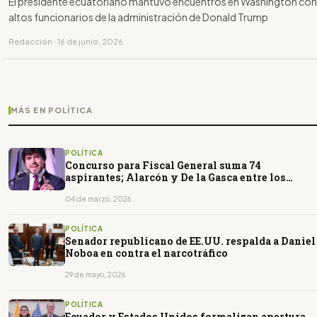
El presidente ecuatoriano mantuvo encuentros en Washington con
altos funcionarios de la administración de Donald Trump
Redacción · 16 de junio, 2026
MÁS EN POLÍTICA
POLÍTICA
Concurso para Fiscal General suma 74
aspirantes; Alarcón y De la Gasca entre los
postulantes
04 de marzo, 2026
POLÍTICA
Senador republicano de EE.UU. respalda a Daniel
Noboa en contra el narcotráfico
29 de mayo, 2026
POLÍTICA
Ecuador y Estados Unidos formalizan apertura