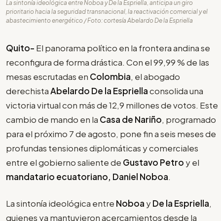
La sintonía ideológica entre Noboa y De la Espriella, anticipa un giro
prioritario hacia la seguridad transnacional, la reactivación comercial y el
abastecimiento energético / Foto: cortesía Abelardo De la Espriella
Quito-
El panorama político en la frontera andina se
reconfigura de forma drástica. Con el 99,99 % de las
mesas escrutadas en
Colombia
, el abogado
derechista
Abelardo De la Espriella
consolida una
victoria virtual con más de 12,9 millones de votos. Este
cambio de mando en la
Casa de Nariño
, programado
para el próximo 7 de agosto, pone fin a seis meses de
profundas tensiones diplomáticas y comerciales
entre el gobierno saliente de
Gustavo Petro
y el
mandatario ecuatoriano, Daniel Noboa
.
La sintonía ideológica entre
Noboa
y
De la Espriella
,
quienes ya mantuvieron acercamientos desde la