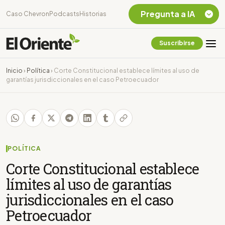
Pregunta a IA
Caso Chevron
Podcasts
Historias
Suscribirse
Quiero Información
sobre el Caso
Inicio
›
Política
›
Corte Constitucional establece límites al uso de
Chevron Ecuador
garantías jurisdiccionales en el caso Petroecuador
Listar destinos
turísticos de la
Amazonia Ecuatoriana
¿En que consiste la
tasa minera que rige en
Ecuador?
POLÍTICA
Corte Constitucional establece
límites al uso de garantías
jurisdiccionales en el caso
Petroecuador