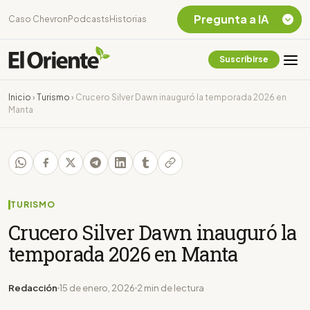
Pregunta a IA
Caso Chevron
Podcasts
Historias
Suscribirse
Quiero Información
sobre el Caso
Inicio
›
Turismo
›
Crucero Silver Dawn inauguró la temporada 2026 en
Chevron Ecuador
Manta
Listar destinos
turísticos de la
Amazonia Ecuatoriana
¿En que consiste la
tasa minera que rige en
Ecuador?
TURISMO
Crucero Silver Dawn inauguró la
temporada 2026 en Manta
Redacción
15 de enero, 2026
2 min de lectura