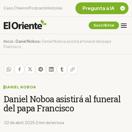
Pregunta a IA
Caso Chevron
Podcasts
Historias
Suscribirse
Quiero Información
sobre el Caso
Inicio
›
Daniel Noboa
›
Daniel Noboa asistirá al funeral del papa
Chevron Ecuador
Francisco
Listar destinos
turísticos de la
Amazonia Ecuatoriana
¿En que consiste la
tasa minera que rige en
Ecuador?
DANIEL NOBOA
Daniel Noboa asistirá al funeral
del papa Francisco
22 de abril, 2025
2 min de lectura