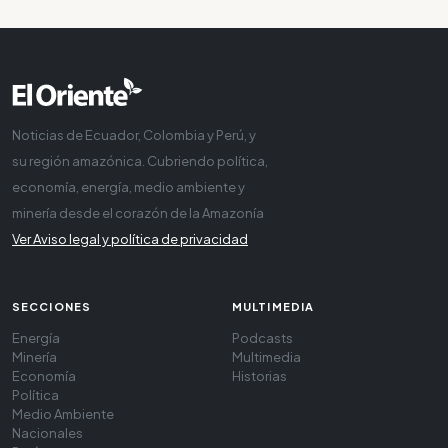
Noticias de Ecuador, Colombia y Perú, y
su región amazónica. Cubriendo política,
economía, energía, medio ambiente y
minería desde el corazón de la Amazonía
Ver Aviso legal y política de privacidad
SECCIONES
MULTIMEDIA
Energía
Podcasts
Minería
Multimedia
Economía
Historias
Política
Medio Ambiente
Nacionales