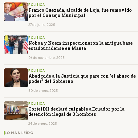
POLÍTICA
Franco Quezada, alcalde de Loja, fue removido
por el Consejo Municipal
27 de junio, 2025
POLÍTICA
Noboa y Noem inspeccionaron la antigua base
estadounidense en Manta
06 de noviembre, 2025
POLÍTICA
Abad pide a la Justicia que pare con "el abuso de
poder" del Gobierno
30 de enero, 2025
POLÍTICA
CorteIDH declaró culpable a Ecuador por la
detención ilegal de 3 hombres
24 de enero, 2025
LO MÁS LEÍDO