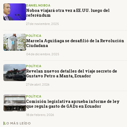
DANIEL NOBOA
Noboa viajará otra vez a EE.UU. luego del
referéndum
27 de noviembre, 2025
POLÍTICA
Marcela Aguiñaga se desafilió de la Revolución
Ciudadana
04 de diciembre, 2025
POLÍTICA
Revelan nuevos detalles del viaje secreto de
Gustavo Petro a Manta, Ecuador
27 de abril, 2026
POLÍTICA
Comisión legislativa aprueba informe de ley
que regula gasto de GADs en Ecuador
18 de febrero, 2026
LO MÁS LEÍDO