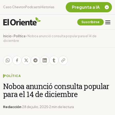
Pregunta a IA
Caso Chevron
Podcasts
Historias
Suscribirse
Quiero Información
sobre el Caso
Inicio
›
Política
›
Noboa anunció consulta popular para el 14 de
Chevron Ecuador
diciembre
Listar destinos
turísticos de la
Amazonia Ecuatoriana
¿En que consiste la
tasa minera que rige en
Ecuador?
POLÍTICA
Noboa anunció consulta popular
para el 14 de diciembre
Redacción
28 de julio, 2025
2 min de lectura