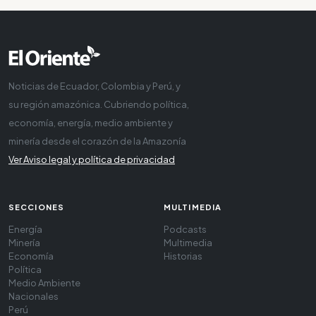
Noticias de Ecuador, Colombia y Perú, y
su región amazónica. Cubriendo política,
economía, energía, medio ambiente y
minería desde el corazón de la Amazonía
Ver Aviso legal y política de privacidad
SECCIONES
MULTIMEDIA
Energía
Podcasts
Minería
Multimedia
Economía
Historias
Política
Medio Ambiente
Nacionales
Perú