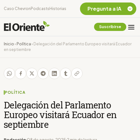
Pregunta a IA
Caso Chevron
Podcasts
Historias
Suscribirse
Quiero Información
sobre el Caso
Inicio
›
Política
›
Delegación del Parlamento Europeo visitará Ecuador
Chevron Ecuador
en septiembre
Listar destinos
turísticos de la
Amazonia Ecuatoriana
¿En que consiste la
tasa minera que rige en
Ecuador?
POLÍTICA
Delegación del Parlamento
Europeo visitará Ecuador en
septiembre
Redacción
08 de agosto, 2025
2 min de lectura