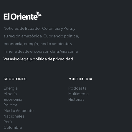
Noticias de Ecuador, Colombia y Perú, y
su región amazónica. Cubriendo política,
economía, energía, medio ambiente y
minería desde el corazón de la Amazonía
Ver Aviso legal y política de privacidad
SECCIONES
MULTIMEDIA
Energía
Podcasts
Minería
Multimedia
Economía
Historias
Política
Medio Ambiente
Nacionales
Perú
Colombia