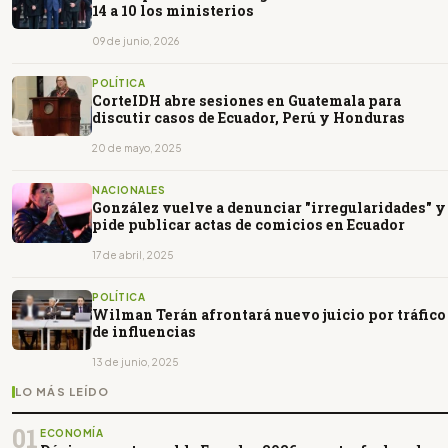
14 a 10 los ministerios
09 de junio, 2026
POLÍTICA
CorteIDH abre sesiones en Guatemala para
discutir casos de Ecuador, Perú y Honduras
20 de mayo, 2025
NACIONALES
González vuelve a denunciar "irregularidades" y
pide publicar actas de comicios en Ecuador
17 de abril, 2025
POLÍTICA
Wilman Terán afrontará nuevo juicio por tráfico
de influencias
13 de junio, 2025
LO MÁS LEÍDO
01
ECONOMÍA