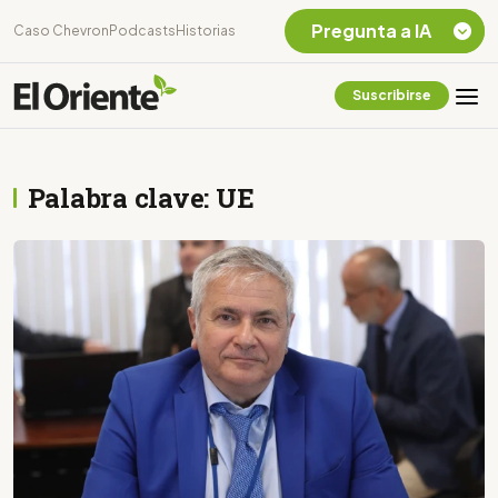
Pregunta a IA
Caso Chevron
Podcasts
Historias
Suscribirse
Quiero Información
sobre el Caso
Chevron Ecuador
Palabra clave: UE
Listar destinos
turísticos de la
Amazonia Ecuatoriana
¿En que consiste la
tasa minera que rige en
Ecuador?