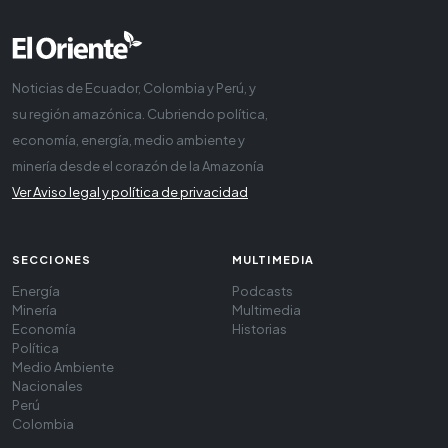
Noticias de Ecuador, Colombia y Perú, y
su región amazónica. Cubriendo política,
economía, energía, medio ambiente y
minería desde el corazón de la Amazonía
Ver Aviso legal y política de privacidad
SECCIONES
MULTIMEDIA
Energía
Podcasts
Minería
Multimedia
Economía
Historias
Política
Medio Ambiente
Nacionales
Perú
Colombia