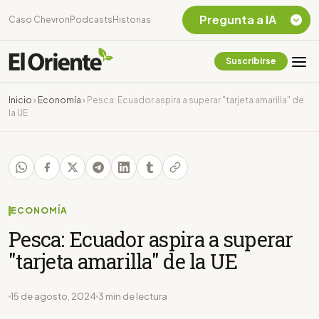
Pregunta a IA
Caso Chevron
Podcasts
Historias
Suscribirse
Quiero Información
sobre el Caso
Inicio
›
Economía
›
Pesca: Ecuador aspira a superar "tarjeta amarilla" de
Chevron Ecuador
la UE
Listar destinos
turísticos de la
Amazonia Ecuatoriana
¿En que consiste la
tasa minera que rige en
Ecuador?
ECONOMÍA
Pesca: Ecuador aspira a superar
"tarjeta amarilla" de la UE
15 de agosto, 2024
3 min de lectura