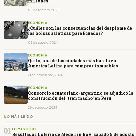
millones
05 de febrero, 2025
ECONOMÍA
¿Cuáles son las consecuencias del desplome de
las bolsas asiáticas para Ecuador?
05 de agosto, 2024
ECONOMÍA
Quito, una de las ciudades más barata en
América Latina para comprar inmuebles
21 de noviembre, 2024
ECONOMÍA
Consorcio ecuatoriano-argentino se adjudicó la
construcción del 'tren macho' en Perú
28 de agosto, 2024
LO MÁS LEÍDO
01
LO MÁS LEÍDO
Resultados Lotería de Medellín hoy, sábado 8 de agosto: