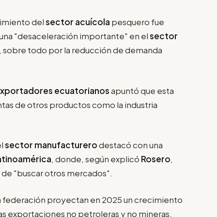
cimiento del
sector acuícola
pesquero fue
una "desaceleración importante" en el
sector
, sobre todo por la reducción de demanda
xportadores ecuatorianos
apuntó que esta
ntas de otros productos como la industria
el
sector manufacturero
destacó con una
atinoamérica
, donde, según explicó
Rosero
,
 de "buscar otros mercados".
la federación proyectan en 2025 un crecimiento
a las exportaciones no petroleras y no mineras,