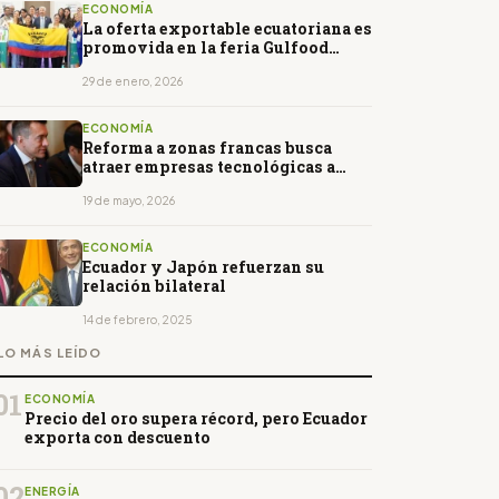
ECONOMÍA
La oferta exportable ecuatoriana es
promovida en la feria Gulfood
Dubái
29 de enero, 2026
ECONOMÍA
Reforma a zonas francas busca
atraer empresas tecnológicas a
Ecuador
19 de mayo, 2026
ECONOMÍA
Ecuador y Japón refuerzan su
relación bilateral
14 de febrero, 2025
LO MÁS LEÍDO
01
ECONOMÍA
Precio del oro supera récord, pero Ecuador
exporta con descuento
02
ENERGÍA