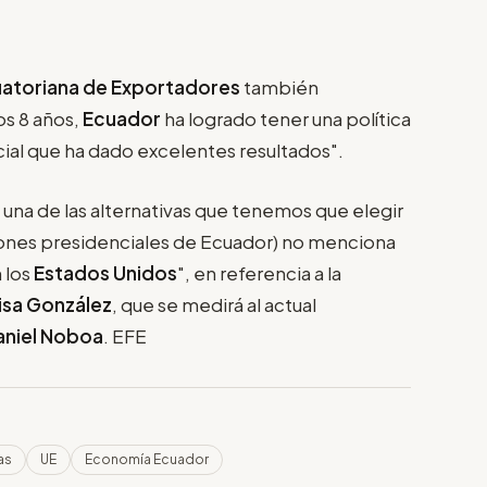
atoriana de Exportadores
también
os 8 años,
Ecuador
ha logrado tener una política
ial que ha dado excelentes resultados".
e una de las alternativas que tenemos que elegir
cciones presidenciales de Ecuador) no menciona
 los
Estados Unidos
", en referencia a la
isa González
, que se medirá al actual
aniel Noboa
. EFE
as
UE
Economía Ecuador