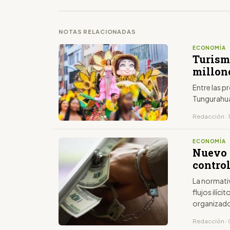
NOTAS RELACIONADAS
ECONOMÍA
Turism
millon
Entre las 
Tungurahua
Redacción · 
ECONOMÍA
Nuevo 
control
La normativ
flujos ilíc
organizad
Redacción · 