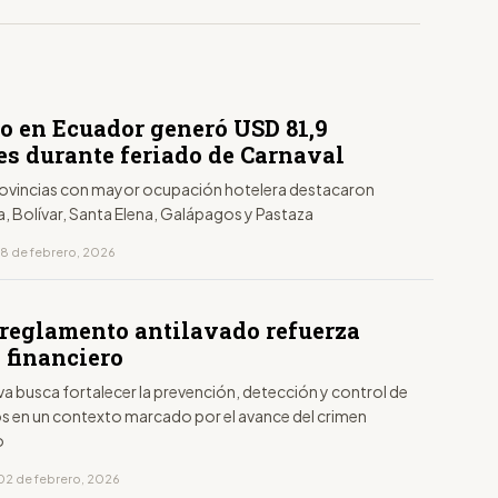
o en Ecuador generó USD 81,9
es durante feriado de Carnaval
provincias con mayor ocupación hotelera destacaron
, Bolívar, Santa Elena, Galápagos y Pastaza
18 de febrero, 2026
reglamento antilavado refuerza
 financiero
a busca fortalecer la prevención, detección y control de
itos en un contexto marcado por el avance del crimen
o
02 de febrero, 2026