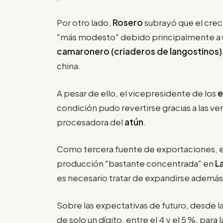
Por otro lado,
Rosero
subrayó que el cre
"más modesto" debido principalmente a 
camaronero (criaderos de langostinos)
china.
A pesar de ello, el vicepresidente de los
e
condición pudo revertirse gracias a las ve
procesadora del
atún
.
Como tercera fuente de exportaciones, 
producción "bastante concentrada" en
L
es necesario tratar de expandirse además
Sobre las expectativas de futuro, desde 
de solo un dígito, entre el 4 y el 5 %, par