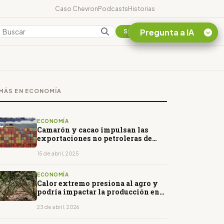
Caso Chevron
Podcasts
Historias
Pregunta a IA
Colombia
Suscribirse
Quiero Información
sobre el Caso
MÁS EN ECONOMÍA
Chevron Ecuador
Listar destinos
turísticos de la
ECONOMÍA
Amazonia Ecuatoriana
Camarón y cacao impulsan las
exportaciones no petroleras de
¿En que consiste la
Ecuador en 2025
tasa minera que rige en
15 de abril, 2025
Ecuador?
ECONOMÍA
Calor extremo presiona al agro y
podría impactar la producción en
Ecuador
23 de abril, 2026