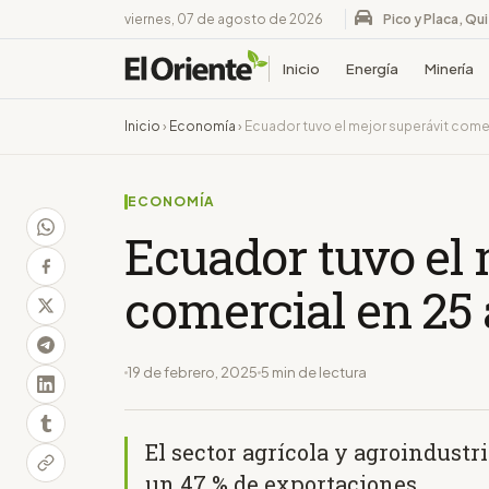
viernes, 07 de agosto de 2026
Pico y Placa, Qu
Inicio
Energía
Minería
Inicio
›
Economía
›
Ecuador tuvo el mejor superávit come
ECONOMÍA
Ecuador tuvo el 
comercial en 25
19 de febrero, 2025
5 min de lectura
El sector agrícola y agroindustri
un 47 % de exportaciones