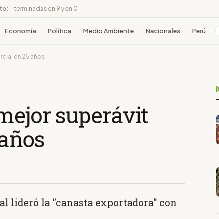
ito:
terminadas en 9 y en 0
Economía
Política
Medio Ambiente
Nacionales
Perú
rcial en 25 años
mejor superávit
 años
al lideró la "canasta exportadora" con