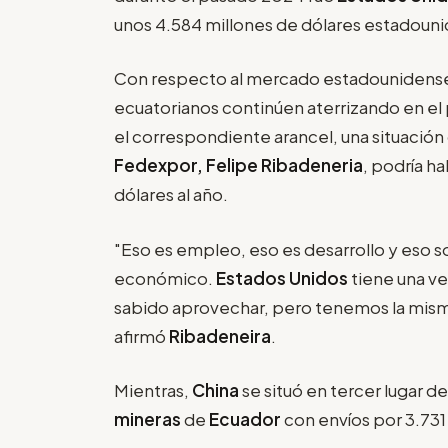
unos 4.584 millones de dólares estadoun
Con respecto al mercado estadounidens
ecuatorianos continúen aterrizando en e
el correspondiente arancel, una situación
Fedexpor, Felipe Ribadeneria
, podría h
dólares al año.
"Eso es empleo, eso es desarrollo y eso 
económico.
Estados Unidos
tiene una ve
sabido aprovechar, pero tenemos la mism
afirmó
Ribadeneira
.
Mientras,
China
se situó en tercer lugar de
mineras
de
Ecuador
con envíos por 3.731