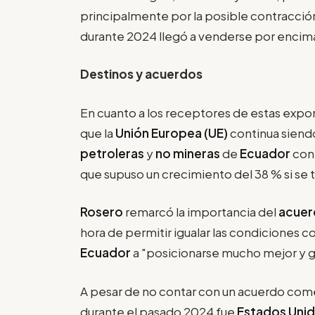
principalmente por la posible contracción
durante 2024 llegó a venderse por encima
Destinos y acuerdos
En cuanto a los receptores de estas expo
que la
Unión Europea (UE)
continua siendo
petroleras
y
no mineras
de
Ecuador
con 
que supuso un crecimiento del 38 % si se 
Rosero
remarcó la importancia del
acuer
hora de permitir igualar las condiciones c
Ecuador
a "posicionarse mucho mejor y g
A pesar de no contar con un acuerdo comer
durante el pasado 2024 fue
Estados Uni