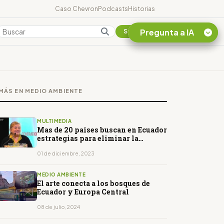
Caso Chevron
Podcasts
Historias
Pregunta a IA
Colombia
Suscribirse
Quiero Información
sobre el Caso
MÁS EN MEDIO AMBIENTE
Chevron Ecuador
Listar destinos
turísticos de la
MULTIMEDIA
Amazonia Ecuatoriana
Mas de 20 paises buscan en Ecuador
estrategias para eliminar la
¿En que consiste la
violencia contra las mujeres
tasa minera que rige en
01 de diciembre, 2023
Ecuador?
MEDIO AMBIENTE
El arte conecta a los bosques de
Ecuador y Europa Central
08 de julio, 2024