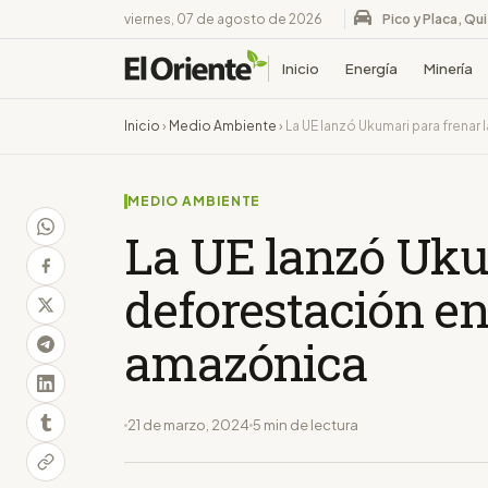
viernes, 07 de agosto de 2026
Pico y Placa, Qu
Inicio
Energía
Minería
Inicio
›
Medio Ambiente
›
La UE lanzó Ukumari para frenar
MEDIO AMBIENTE
La UE lanzó Uku
deforestación en
amazónica
21 de marzo, 2024
5 min de lectura