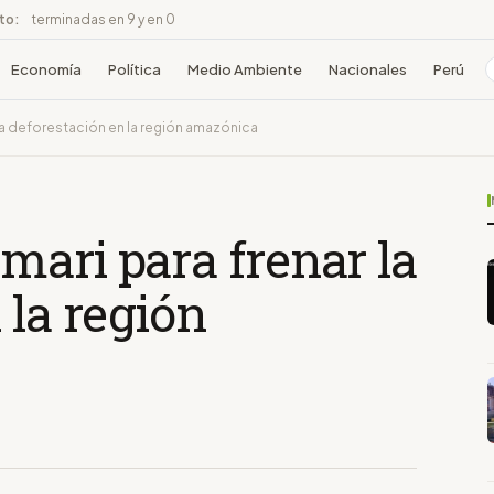
ito:
terminadas en 9 y en 0
Economía
Política
Medio Ambiente
Nacionales
Perú
 la deforestación en la región amazónica
mari para frenar la
 la región