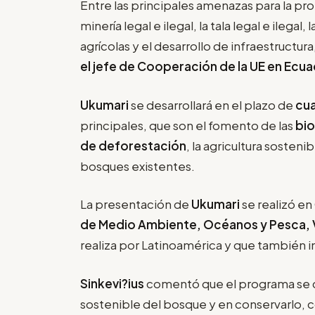
Entre las principales amenazas para la pr
minería legal e ilegal, la tala legal e ilegal,
agrícolas y el desarrollo de infraestructur
el jefe de Cooperación de la UE en Ecua
Ukumari
se desarrollará en el plazo de
cua
principales, que son el fomento de las
bi
de deforestación
, la agricultura sosten
bosques existentes.
La presentación de
Ukumari
se realizó en 
de Medio Ambiente, Océanos y Pesca, Vi
realiza por Latinoamérica y que también in
Sinkevi?ius
comentó que el programa se c
sostenible del bosque y en conservarlo, 