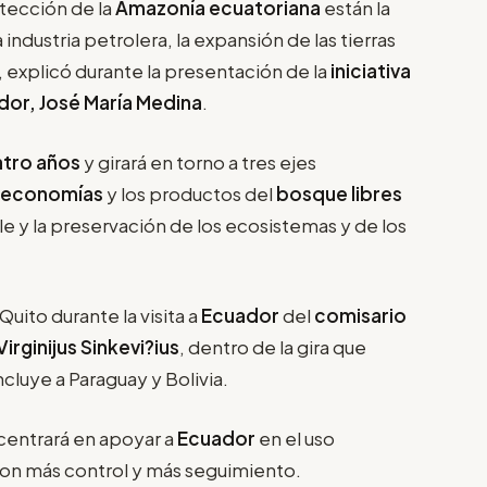
otección de la
Amazonía ecuatoriana
están la
 la industria petrolera, la expansión de las tierras
a, explicó durante la presentación de la
iniciativa
dor, José María Medina
.
tro años
y girará en torno a tres ejes
oeconomías
y los productos del
bosque libres
ible y la preservación de los ecosistemas y de los
Quito durante la visita a
Ecuador
del
comisario
rginijus Sinkevi?ius
, dentro de la gira que
cluye a Paraguay y Bolivia.
entrará en apoyar a
Ecuador
en el uso
con más control y más seguimiento.