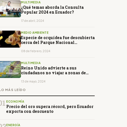
MULTIMEDIA
¿Qué temas aborda la Consulta
Popular 2024 en Ecuador?
17 de abril, 2024
MEDIO AMBIENTE
Especie de orquídea fue descubierta
cerca del Parque Nacional
Llanganates
08 de febrero, 2024
MULTIMEDIA
Reino Unido advierte a sus
ciudadanos no viajar a zonas de
Ecuador
13 de mayo, 2024
LO MÁS LEÍDO
01
ECONOMÍA
Precio del oro supera récord, pero Ecuador
exporta con descuento
02
ENERGÍA