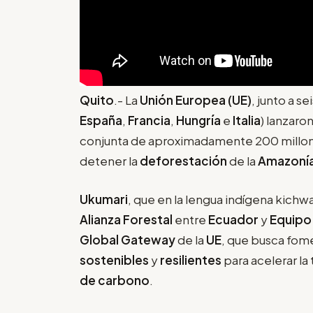
Quito
.- La
Unión Europea (UE)
, junto a s
España
,
Francia
,
Hungría
e
Italia
) lanzaro
conjunta de aproximadamente 200 millone
detener la
deforestación
de la
Amazonía
Ukumari
, que en la lengua indígena kichwa
Alianza Forestal
entre
Ecuador
y
Equipo
Global Gateway
de la
UE
, que busca fom
sostenibles
y
resilientes
para acelerar la
de carbono
.