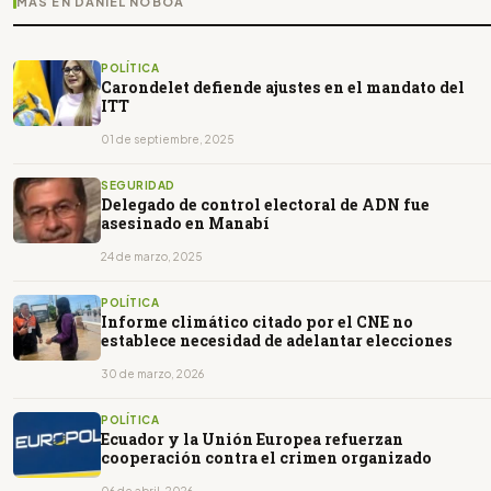
MÁS EN DANIEL NOBOA
POLÍTICA
Carondelet defiende ajustes en el mandato del
ITT
01 de septiembre, 2025
SEGURIDAD
Delegado de control electoral de ADN fue
asesinado en Manabí
24 de marzo, 2025
POLÍTICA
Informe climático citado por el CNE no
establece necesidad de adelantar elecciones
30 de marzo, 2026
POLÍTICA
Ecuador y la Unión Europea refuerzan
cooperación contra el crimen organizado
06 de abril, 2026