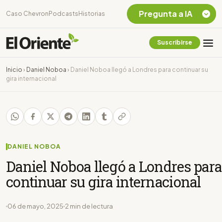
Pregunta a IA
Caso Chevron
Podcasts
Historias
Suscribirse
Quiero Información
sobre el Caso
Inicio
›
Daniel Noboa
›
Daniel Noboa llegó a Londres para continuar su
Chevron Ecuador
gira internacional
Listar destinos
turísticos de la
Amazonia Ecuatoriana
¿En que consiste la
tasa minera que rige en
Ecuador?
DANIEL NOBOA
Daniel Noboa llegó a Londres para
continuar su gira internacional
06 de mayo, 2025
2 min de lectura