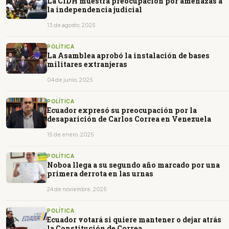
La CIDH muestra preocupación por amenazas a
la independencia judicial
13 de agosto, 2025
POLÍTICA
La Asamblea aprobó la instalación de bases
militares extranjeras
04 de junio, 2025
POLÍTICA
Ecuador expresó su preocupación por la
desaparición de Carlos Correa en Venezuela
15 de enero, 2025
POLÍTICA
Noboa llega a su segundo año marcado por una
primera derrota en las urnas
24 de noviembre, 2025
POLÍTICA
Ecuador votará si quiere mantener o dejar atrás
la Constitución de Correa