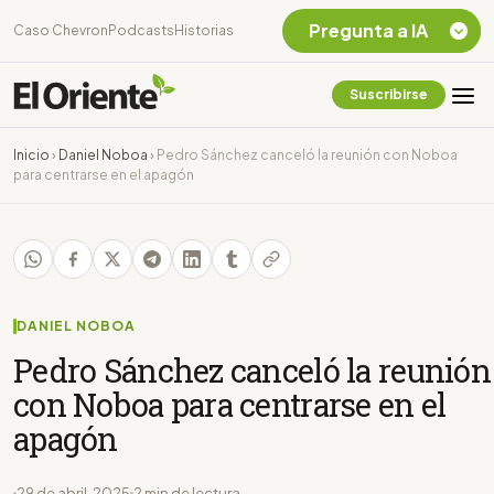
Pregunta a IA
Caso Chevron
Podcasts
Historias
Suscribirse
Quiero Información
sobre el Caso
Inicio
›
Daniel Noboa
›
Pedro Sánchez canceló la reunión con Noboa
Chevron Ecuador
para centrarse en el apagón
Listar destinos
turísticos de la
Amazonia Ecuatoriana
¿En que consiste la
tasa minera que rige en
Ecuador?
DANIEL NOBOA
Pedro Sánchez canceló la reunión
con Noboa para centrarse en el
apagón
29 de abril, 2025
2 min de lectura