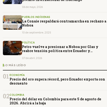
06 de mayo, 2026
PUEBLOS INDÍGENAS
La Conaie respaldará contramarcha en rechazo a
Noboa
10 de septiembre, 2025
POLÍTICA
Petro vuelve a presionar a Noboa por Glas y
reabre tensión política entre Ecuador y
Colombia
07 de abril, 2026
LO MÁS LEÍDO
01
ECONOMÍA
Precio del oro supera récord, pero Ecuador exporta con
descuento
02
COLOMBIA
Precio del dólar en Colombia para este 5 de agosto de
2026. Abrirá a la baja