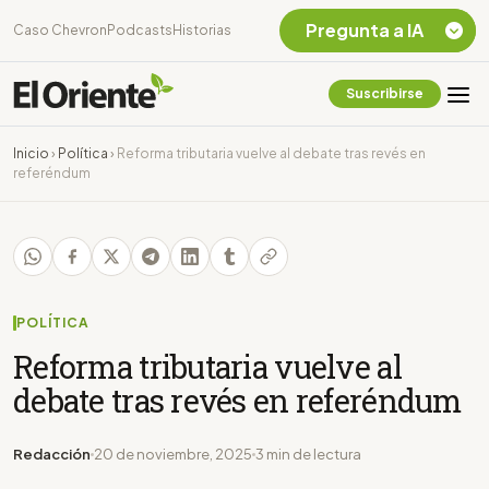
Pregunta a IA
Caso Chevron
Podcasts
Historias
Suscribirse
Quiero Información
sobre el Caso
Inicio
›
Política
›
Reforma tributaria vuelve al debate tras revés en
Chevron Ecuador
referéndum
Listar destinos
turísticos de la
Amazonia Ecuatoriana
¿En que consiste la
tasa minera que rige en
Ecuador?
POLÍTICA
Reforma tributaria vuelve al
debate tras revés en referéndum
Redacción
20 de noviembre, 2025
3 min de lectura