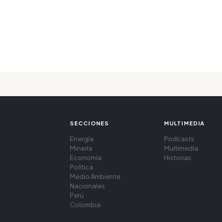
SECCIONES
MULTIMEDIA
Energía
Podcasts
Minería
Multimedia
Economía
Historias
Política
Medio Ambiente
Nacionales
Perú
Colombia