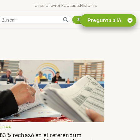
Caso Chevron
Podcasts
Historias
Pregunta a IA
Colombia
Suscribirse
Quiero Información
sobre el Caso
Chevron Ecuador
Listar destinos
turísticos de la
Amazonia Ecuatoriana
¿En que consiste la
tasa minera que rige en
Ecuador?
ÍTICA
,83 % rechazó en el referéndum