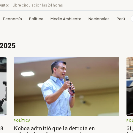
Quito:
Libre circulacion las 24 horas
Economía
Política
Medio Ambiente
Nacionales
Perú
 2025
POLÍTICA
POL
28
Noboa admitió que la derrota en
61