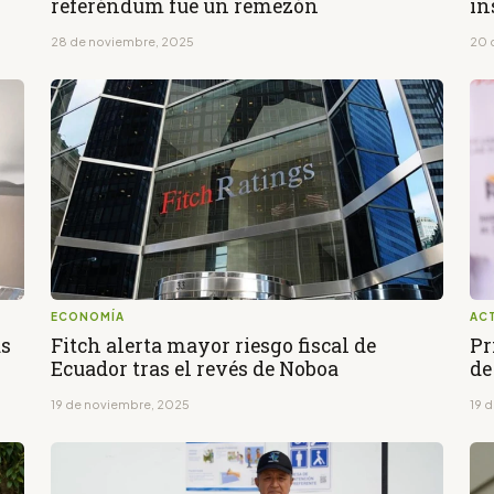
referéndum fue un remezón
in
28 de noviembre, 2025
20 
ECONOMÍA
AC
as
Fitch alerta mayor riesgo fiscal de
Pr
Ecuador tras el revés de Noboa
de
19 de noviembre, 2025
19 