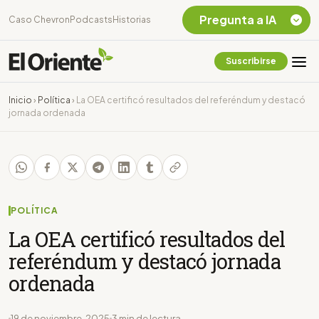
Pregunta a IA
Caso Chevron
Podcasts
Historias
Suscribirse
Quiero Información
sobre el Caso
Inicio
›
Política
›
La OEA certificó resultados del referéndum y destacó
Chevron Ecuador
jornada ordenada
Listar destinos
turísticos de la
Amazonia Ecuatoriana
¿En que consiste la
tasa minera que rige en
Ecuador?
POLÍTICA
La OEA certificó resultados del
referéndum y destacó jornada
ordenada
19 de noviembre, 2025
3 min de lectura