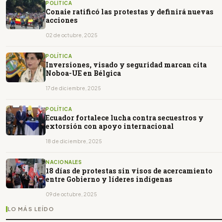
POLÍTICA
Conaie ratificó las protestas y definirá nuevas
acciones
02 de octubre, 2025
POLÍTICA
Inversiones, visado y seguridad marcan cita
Noboa-UE en Bélgica
17 de diciembre, 2025
POLÍTICA
Ecuador fortalece lucha contra secuestros y
extorsión con apoyo internacional
18 de diciembre, 2025
NACIONALES
18 días de protestas sin visos de acercamiento
entre Gobierno y líderes indígenas
09 de octubre, 2025
LO MÁS LEÍDO