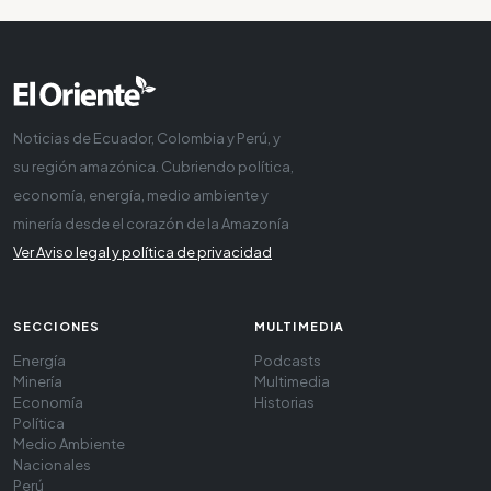
Noticias de Ecuador, Colombia y Perú, y
su región amazónica. Cubriendo política,
economía, energía, medio ambiente y
minería desde el corazón de la Amazonía
Ver Aviso legal y política de privacidad
SECCIONES
MULTIMEDIA
Energía
Podcasts
Minería
Multimedia
Economía
Historias
Política
Medio Ambiente
Nacionales
Perú