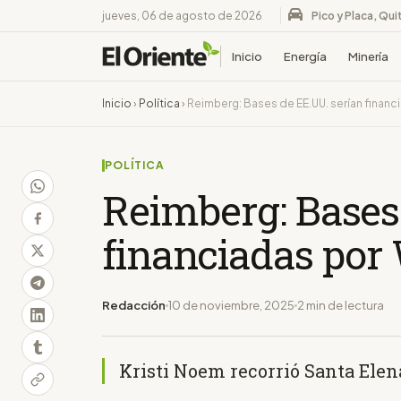
jueves, 06 de agosto de 2026
Pico y Placa, Qui
Inicio
Energía
Minería
Inicio
›
Política
›
Reimberg: Bases de EE.UU. serían finan
POLÍTICA
Reimberg: Bases
financiadas por
Redacción
10 de noviembre, 2025
2 min de lectura
Kristi Noem recorrió Santa Ele