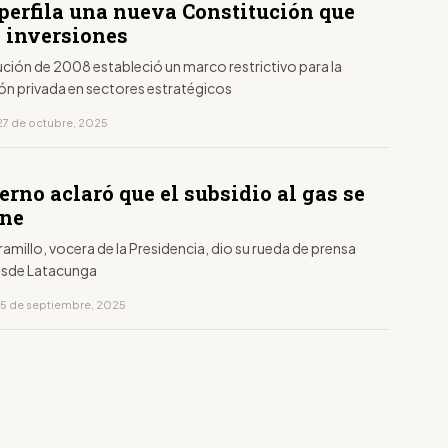
perfila una nueva Constitución que
a inversiones
ción de 2008 estableció un marco restrictivo para la
ión privada en sectores estratégicos
27 de octubre, 2025
erno aclaró que el subsidio al gas se
ene
ramillo, vocera de la Presidencia, dio su rueda de prensa
esde Latacunga
15 de septiembre, 2025