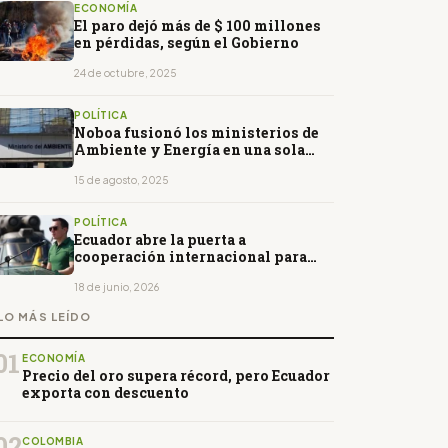
ECONOMÍA
El paro dejó más de $ 100 millones
en pérdidas, según el Gobierno
24 de octubre, 2025
POLÍTICA
Noboa fusionó los ministerios de
Ambiente y Energía en una sola
cartera
15 de agosto, 2025
POLÍTICA
Ecuador abre la puerta a
cooperación internacional para
enfrentar la crisis de seguridad
18 de junio, 2026
LO MÁS LEÍDO
01
ECONOMÍA
Precio del oro supera récord, pero Ecuador
exporta con descuento
02
COLOMBIA