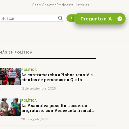
Caso Chevron
Podcasts
Historias
Pregunta a IA
Colombia
Suscribirse
Quiero Información
sobre el Caso
MÁS EN POLÍTICA
Chevron Ecuador
Listar destinos
turísticos de la
POLÍTICA
Amazonia Ecuatoriana
La contramarcha a Noboa reunió a
cientos de personas en Quito
¿En que consiste la
tasa minera que rige en
12 de septiembre, 2025
Ecuador?
POLÍTICA
La Asamblea puso fin a acuerdo
migratorio con Venezuela firmado
hace 15 años
28 de agosto, 2025