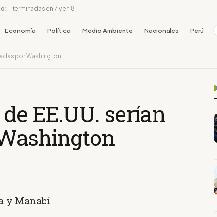
to:
terminadas en 7 y en 8
Economía
Política
Medio Ambiente
Nacionales
Perú
ciadas por Washington
 de EE.UU. serían
 Washington
na y Manabí