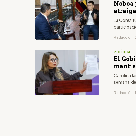
Noboa 
atraig
La Constitu
participac
Redacción · 
POLÍTICA
El Gobi
manti
Carolina Ja
semanal d
Redacción · 