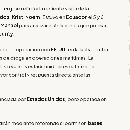
imberg
, se refirió a la reciente visita de la
dos, Kristi Noem
. Estuvo en
Ecuador
el 5 y 6
y
Manabí
para analizar instalaciones que podrían
urity
.
iene cooperación con
EE.UU.
en la lucha contra
 de droga en operaciones marítimas. La
 los recursos estadounidenses estarían en
yor control y respuesta directa ante las
nanciada por
Estados Unidos
, pero operada en
idirán mediante referendo si permiten
bases