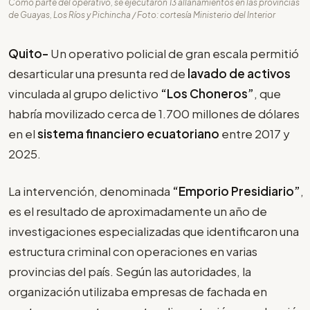
Como parte del operativo, se ejecutaron 13 allanamientos en las provincias
de Guayas, Los Ríos y Pichincha / Foto: cortesía Ministerio del Interior
Quito-
Un operativo policial de gran escala permitió
desarticular una presunta red de
lavado de activos
vinculada al grupo delictivo
“Los Choneros”
, que
habría movilizado cerca de 1.700 millones de dólares
en el
sistema financiero ecuatoriano
entre 2017 y
2025.
La intervención, denominada
“Emporio Presidiario”
,
es el resultado de aproximadamente un año de
investigaciones especializadas que identificaron una
estructura criminal con operaciones en varias
provincias del país. Según las autoridades, la
organización utilizaba empresas de fachada en