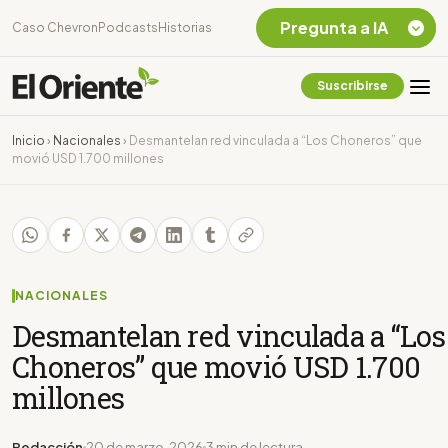
Pregunta a IA
Caso Chevron
Podcasts
Historias
Suscribirse
Quiero Información
sobre el Caso
Inicio
›
Nacionales
›
Desmantelan red vinculada a “Los Choneros” que
Chevron Ecuador
movió USD 1.700 millones
Listar destinos
turísticos de la
Amazonia Ecuatoriana
¿En que consiste la
tasa minera que rige en
Ecuador?
NACIONALES
Desmantelan red vinculada a “Los
Choneros” que movió USD 1.700
millones
Redacción
20 de marzo, 2026
3 min de lectura