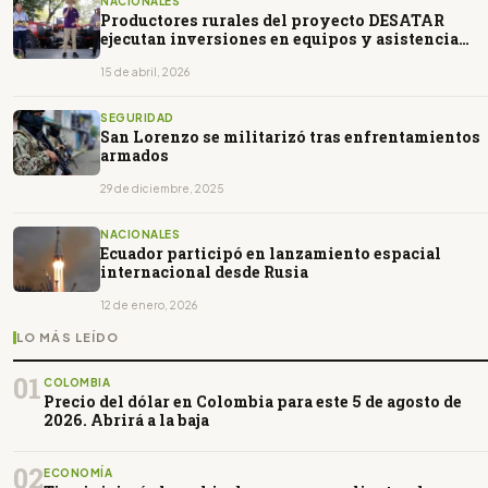
NACIONALES
Productores rurales del proyecto DESATAR
ejecutan inversiones en equipos y asistencia
técnica
15 de abril, 2026
SEGURIDAD
San Lorenzo se militarizó tras enfrentamientos
armados
29 de diciembre, 2025
NACIONALES
Ecuador participó en lanzamiento espacial
internacional desde Rusia
12 de enero, 2026
LO MÁS LEÍDO
01
COLOMBIA
Precio del dólar en Colombia para este 5 de agosto de
2026. Abrirá a la baja
02
ECONOMÍA