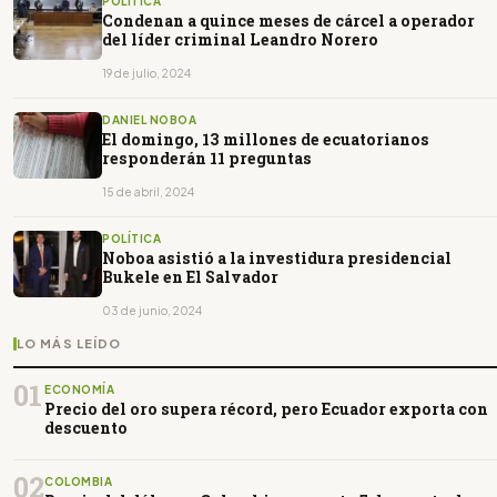
POLÍTICA
Condenan a quince meses de cárcel a operador
del líder criminal Leandro Norero
19 de julio, 2024
DANIEL NOBOA
El domingo, 13 millones de ecuatorianos
responderán 11 preguntas
15 de abril, 2024
POLÍTICA
Noboa asistió a la investidura presidencial
Bukele en El Salvador
03 de junio, 2024
LO MÁS LEÍDO
01
ECONOMÍA
Precio del oro supera récord, pero Ecuador exporta con
descuento
02
COLOMBIA