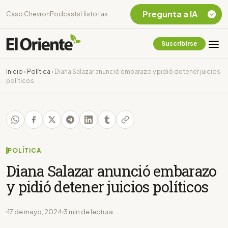
Pregunta a IA
Caso Chevron
Podcasts
Historias
Suscribirse
Quiero Información
sobre el Caso
Inicio
›
Política
›
Diana Salazar anunció embarazo y pidió detener juicios
Chevron Ecuador
políticos
Listar destinos
turísticos de la
Amazonia Ecuatoriana
¿En que consiste la
tasa minera que rige en
Ecuador?
POLÍTICA
Diana Salazar anunció embarazo
y pidió detener juicios políticos
17 de mayo, 2024
3 min de lectura