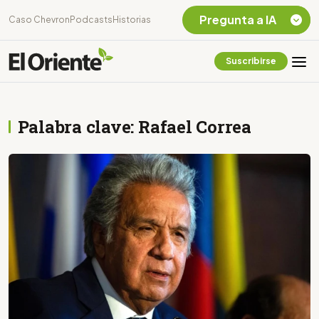
Pregunta a IA
Caso Chevron
Podcasts
Historias
Suscribirse
Quiero Información
sobre el Caso
Chevron Ecuador
Palabra clave: Rafael Correa
Listar destinos
turísticos de la
Amazonia Ecuatoriana
¿En que consiste la
tasa minera que rige en
Ecuador?