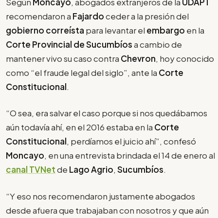
Según
Moncayo
, abogados extranjeros de la
UDAPT
recomendaron a
Fajardo
ceder a la presión del
gobierno correísta
para levantar el
embargo
en la
Corte Provincial de Sucumbíos
a cambio de
mantener vivo su caso contra
Chevron
, hoy conocido
como “el fraude legal del siglo”, ante la
Corte
Constitucional
.
“O sea, era salvar el caso porque si nos quedábamos
aún todavía ahí, en el 2016 estaba en la
Corte
Constitucional
, perdíamos el juicio ahí”, confesó
Moncayo
, en una entrevista brindada el 14 de enero al
canal TVNet
de
Lago Agrio
,
Sucumbíos
.
“Y eso nos recomendaron justamente abogados
desde afuera que trabajaban con nosotros y que aún