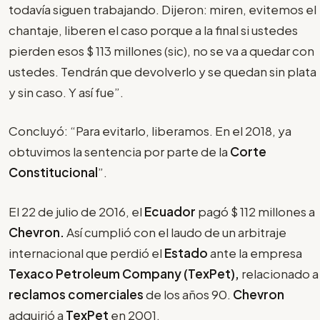
todavía siguen trabajando. Dijeron: miren, evitemos el
chantaje, liberen el caso porque a la final si ustedes
pierden esos $ 113 millones (sic), no se va a quedar con
ustedes. Tendrán que devolverlo y se quedan sin plata
y sin caso. Y así fue”.
Concluyó: “Para evitarlo, liberamos. En el 2018, ya
obtuvimos la sentencia por parte de la
Corte
Constitucional
”.
El 22 de julio de 2016, el
Ecuador
pagó $ 112 millones a
Chevron.
Así cumplió con el laudo de un arbitraje
internacional que perdió el
Estado
ante la empresa
Texaco Petroleum Company (TexPet),
relacionado a
reclamos comerciales
de los años 90.
Chevron
adquirió a
TexPet
en 2001.