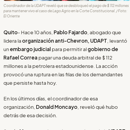
Coordinador de la UDAPT reveló que se desbloqueó el pago de $ 112 millones
para mantener vivo el caso de Lago Agrio en la Corte Constitucional. / Foto:
El Oriente
Quito
- Hace 10 años,
Pablo Fajardo
, abogado que
lidera la
organización anti-Chevron, UDAPT
, levantó
un
embargo judicial
para permitir al
gobierno de
Rafael Correa
pagar una deuda arbitral de $ 112
millones a la petrolera estadounidense. La acción
provocó una ruptura en las filas de los demandantes
que persiste hasta hoy.
En los últimos días, el coordinador de esa
organización,
Donald Moncayo
, reveló qué hubo
detrás de esa decisión.