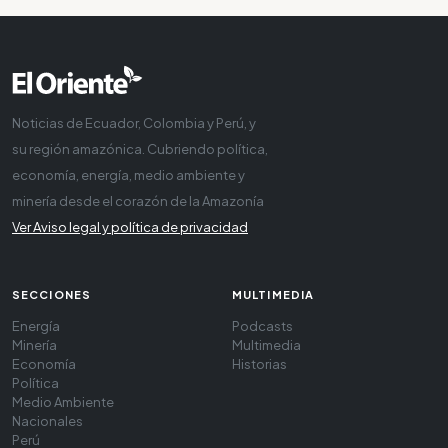
Noticias de Ecuador, Colombia y Perú, y
su región amazónica. Cubriendo política,
economía, energía, medio ambiente y
minería desde el corazón de la Amazonía
Ver Aviso legal y política de privacidad
SECCIONES
MULTIMEDIA
Energía
Podcasts
Minería
Multimedia
Economía
Historias
Política
Medio Ambiente
Nacionales
Perú