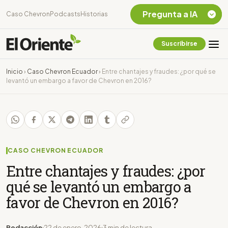
Pregunta a IA
Caso Chevron
Podcasts
Historias
Suscribirse
Quiero Información
sobre el Caso
Inicio
›
Caso Chevron Ecuador
›
Entre chantajes y fraudes: ¿por qué se
Chevron Ecuador
levantó un embargo a favor de Chevron en 2016?
Listar destinos
turísticos de la
Amazonia Ecuatoriana
¿En que consiste la
tasa minera que rige en
Ecuador?
CASO CHEVRON ECUADOR
Entre chantajes y fraudes: ¿por
qué se levantó un embargo a
favor de Chevron en 2016?
Redacción
22 de enero, 2026
3 min de lectura