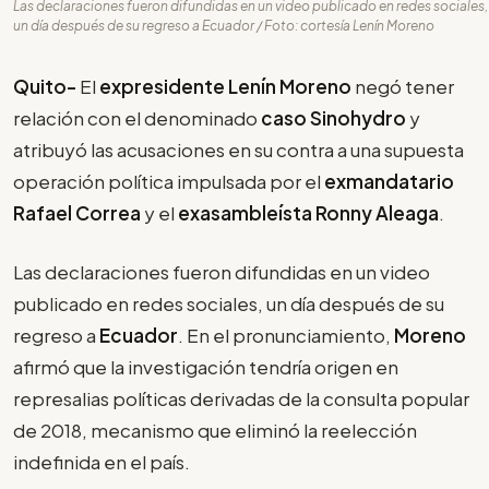
Las declaraciones fueron difundidas en un video publicado en redes sociales,
un día después de su regreso a Ecuador / Foto: cortesía Lenín Moreno
Quito-
El
expresidente Lenín Moreno
negó tener
relación con el denominado
caso Sinohydro
y
atribuyó las acusaciones en su contra a una supuesta
operación política impulsada por el
exmandatario
Rafael Correa
y el
exasambleísta Ronny Aleaga
.
Las declaraciones fueron difundidas en un video
publicado en redes sociales, un día después de su
regreso a
Ecuador
. En el pronunciamiento,
Moreno
afirmó que la investigación tendría origen en
represalias políticas derivadas de la consulta popular
de 2018, mecanismo que eliminó la reelección
indefinida en el país.