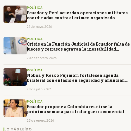
POLÍTICA
Ecuador y Perú acuerdan operaciones militares
coordinadas contra el crimen organizado
29 de mayo, 2026
POLÍTICA
Crisis en la Función Judicial de Ecuador falta de
jueces y retrasos agravan la inestabilidad
institucional
20 de febrero, 2026
POLÍTICA
Noboa y Keiko Fujimori fortalecen agenda
bilateral con énfasis en seguridad y anuncian
nuevo gabinete binacional
28 de julio, 2026
POLÍTICA
Ecuador propone a Colombia reunirse la
próxima semana para tratar guerra comercial
23 de enero, 2026
LO MÁS LEÍDO