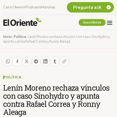
Pregunta a IA
Caso Chevron
Podcasts
Historias
Suscribirse
Quiero Información
sobre el Caso
Inicio
›
Política
›
Lenín Moreno rechaza vínculos con caso Sinohydro y
Chevron Ecuador
apunta contra Rafael Correa y Ronny Aleaga
Listar destinos
turísticos de la
Amazonia Ecuatoriana
¿En que consiste la
tasa minera que rige en
Ecuador?
POLÍTICA
Lenín Moreno rechaza vínculos
con caso Sinohydro y apunta
contra Rafael Correa y Ronny
Aleaga