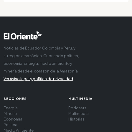
Noticias de Ecuador, Colombia y Perú, y
su región amazónica. Cubriendo política,
economía, energía, medio ambiente y
minería desde el corazón de la Amazonía
Ver Aviso legal y política de privacidad
SECCIONES
MULTIMEDIA
Energía
Podcasts
Minería
Multimedia
Economía
Historias
Política
Medio Ambiente