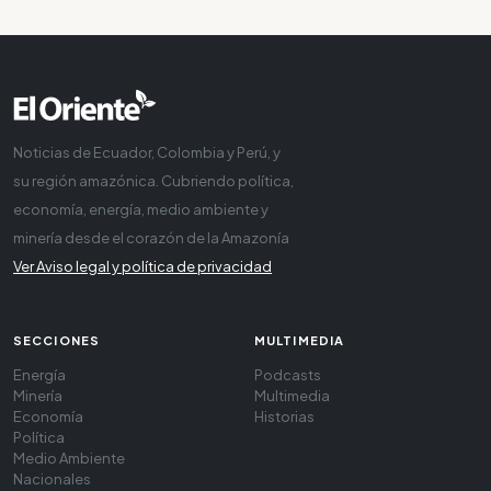
Noticias de Ecuador, Colombia y Perú, y
su región amazónica. Cubriendo política,
economía, energía, medio ambiente y
minería desde el corazón de la Amazonía
Ver Aviso legal y política de privacidad
SECCIONES
MULTIMEDIA
Energía
Podcasts
Minería
Multimedia
Economía
Historias
Política
Medio Ambiente
Nacionales