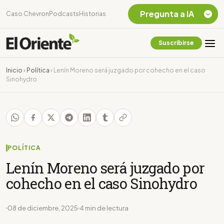
Pregunta a IA
Caso Chevron
Podcasts
Historias
Suscribirse
Quiero Información
sobre el Caso
Inicio
›
Política
›
Lenín Moreno será juzgado por cohecho en el caso
Chevron Ecuador
Sinohydro
Listar destinos
turísticos de la
Amazonia Ecuatoriana
¿En que consiste la
tasa minera que rige en
Ecuador?
POLÍTICA
Lenín Moreno será juzgado por
cohecho en el caso Sinohydro
08 de diciembre, 2025
4 min de lectura