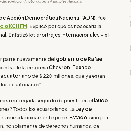
y de repetición / Foto: cortesía Asamblea Nacional
de Acción Democrática Nacional (ADN)
, fue
adio KCH FM
. Explicó por qué es necesaria la
nal
. Enfatizó los
arbitrajes internacionales
y el
or parte nuevamente del
gobierno de Rafael
n contra de la empresa
Chevron-Texaco
…
 ecuatoriano
de $ 220 millones, que ya están
los ecuatorianos”.
 sea entregada según lo dispuesto en el
laudo
lones? Todos los ecuatorianos. La
Ley de
sea asumida únicamente por el
Estado
, sino por
ión, no solamente de derechos humanos, de