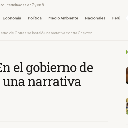
to:
terminadas en 7 y en 8
Economía
Política
Medio Ambiente
Nacionales
Perú
bierno de Correa se instaló una narrativa contra Chevron
En el gobierno de
ó una narrativa