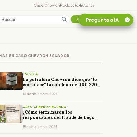
Caso Chevron
Podcasts
Historias
Pregunta a IA
Colombia
Suscribirse
Quiero Información
sobre el Caso
MÁS EN CASO CHEVRON ECUADOR
Chevron Ecuador
Listar destinos
turísticos de la
ENERGÍA
Amazonia Ecuatoriana
La petrolera Chevron dice que "le
complace" la condena de USD 220
¿En que consiste la
millones a Ecuador
tasa minera que rige en
10 de diciembre, 2025
Ecuador?
CASO CHEVRON ECUADOR
¿Cómo terminaron los
responsables del fraude de Lago
Agrio contra Chevron?
18 de diciembre, 2025