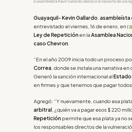
El asambleísta Kevin Gallardo destacó la necesita de una le
Guayaquil-
Kevin Gallardo
,
asambleísta 
entrevistado el viernes, 16 de enero, en
r
Ley de Repetición
en la
Asamblea Nacio
caso Chevron
.
“En el año 2009 inicia todo un proceso p
Correa
, donde se instala una narrativa e
Generó la sanción internacional al
Estado
en firmes y que tenemos que pagar todos 
Agregó: “Y nuevamente, cuando esa plata
arbitral
, ¿quién va a pagar esos $ 220 mil
Repetición
permite que esa plata ya no 
los responsables directos de la vulnerac