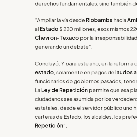
derechos fundamentales, sino también de 
“Ampliar la vía desde
Riobamba
hacia
Am
al
Estado
$ 220 millones, esos mismos 220
Chevron-Texaco
por la irresponsabilidad
generando un debate”.
Concluyó: Y para este año, en la reforma 
estado
, solamente en pagos de
laudos a
funcionarios de gobiernos pasados, tenem
La
Ley de Repetición
permite que esa pla
ciudadanos sea asumida por los verdadero
estatales, desde el servidor público uno ha
carteras de Estado, los alcaldes, los prefe
Repetición
”.