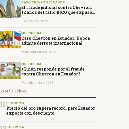
CASO CHEVRON ECUADOR
El fraude judicial contra Chevron:
12 años del fallo RICO que expuso
el caso Lago Agrio
10 de marzo, 2026
MULTIMEDIA
Caso Chevron en Ecuador: Noboa
admite derrota internacional
26 de septiembre, 2025
MULTIMEDIA
¿Quién responde por el fraude
contra Chevron en Ecuador?
19 de diciembre, 2025
LO MÁS LEÍDO
01
ECONOMÍA
Precio del oro supera récord, pero Ecuador
exporta con descuento
02
COLOMBIA