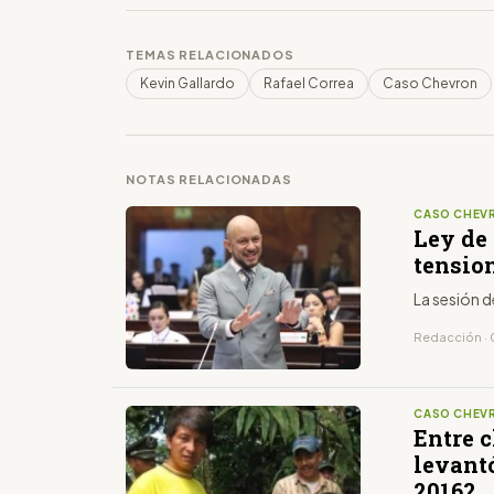
TEMAS RELACIONADOS
Kevin Gallardo
Rafael Correa
Caso Chevron
NOTAS RELACIONADAS
CASO CHEV
Ley de 
tension
La sesión d
Redacción · 
CASO CHEV
Entre c
levant
2016?