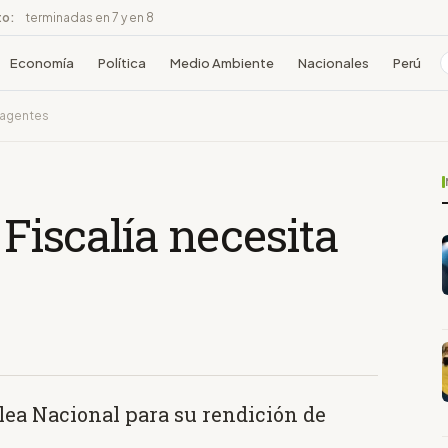
to:
terminadas en 7 y en 8
Economía
Política
Medio Ambiente
Nacionales
Perú
6 agentes
 Fiscalía necesita
ea Nacional para su rendición de