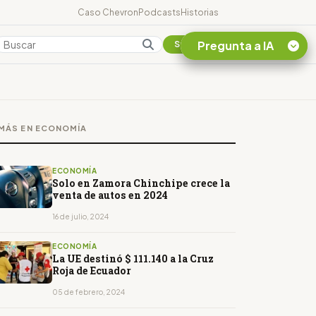
Caso Chevron
Podcasts
Historias
Pregunta a IA
Colombia
Suscribirse
Quiero Información
sobre el Caso
MÁS EN ECONOMÍA
Chevron Ecuador
Listar destinos
turísticos de la
ECONOMÍA
Amazonia Ecuatoriana
Solo en Zamora Chinchipe crece la
venta de autos en 2024
¿En que consiste la
tasa minera que rige en
16 de julio, 2024
Ecuador?
ECONOMÍA
La UE destinó $ 111.140 a la Cruz
Roja de Ecuador
05 de febrero, 2024