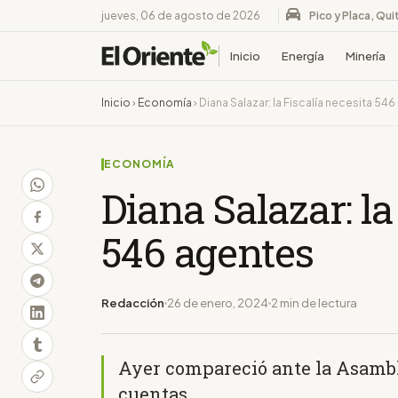
jueves, 06 de agosto de 2026
Pico y Placa, Qui
Inicio
Energía
Minería
Inicio
›
Economía
›
Diana Salazar: la Fiscalía necesita 54
ECONOMÍA
Diana Salazar: la
546 agentes
Redacción
26 de enero, 2024
2 min de lectura
Ayer compareció ante la Asambl
cuentas