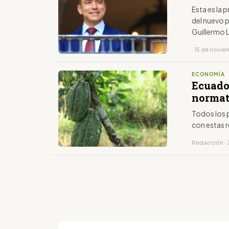
Esta es la 
del nuevo 
Guillermo 
· 15 de novi
ECONOMÍA
Ecuado
normat
Todos los p
con estas 
Redacción · 