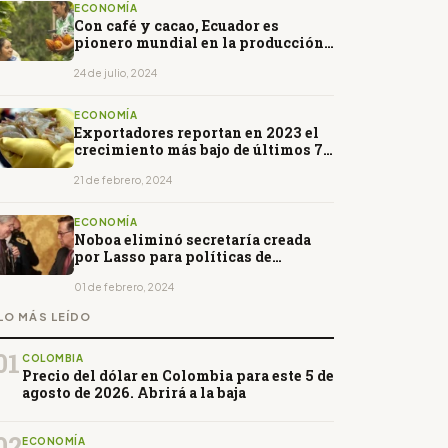
ECONOMÍA
Con café y cacao, Ecuador es
pionero mundial en la producción
libre de deforestación
24 de julio, 2024
ECONOMÍA
Exportadores reportan en 2023 el
crecimiento más bajo de últimos 7
años
21 de febrero, 2024
ECONOMÍA
Noboa eliminó secretaría creada
por Lasso para políticas de
seguridad
01 de febrero, 2024
LO MÁS LEÍDO
01
COLOMBIA
Precio del dólar en Colombia para este 5 de
agosto de 2026. Abrirá a la baja
02
ECONOMÍA