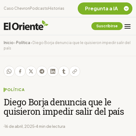
Pregunta a IA
Caso Chevron
Podcasts
Historias
Suscribirse
Quiero Información
sobre el Caso
Inicio
›
Política
›
Diego Borja denuncia que le quisieron impedir salir del
Chevron Ecuador
país
Listar destinos
turísticos de la
Amazonia Ecuatoriana
¿En que consiste la
tasa minera que rige en
Ecuador?
POLÍTICA
Diego Borja denuncia que le
quisieron impedir salir del país
16 de abril, 2025
4 min de lectura