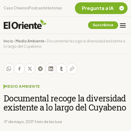
Pregunta a IA
Caso Chevron
Podcasts
Historias
Suscribirse
Quiero Información
sobre el Caso
Inicio
›
Medio Ambiente
›
Documental recoge la diversidad existente a
Chevron Ecuador
lo largo del Cuyabeno
Listar destinos
turísticos de la
Amazonia Ecuatoriana
¿En que consiste la
tasa minera que rige en
Ecuador?
MEDIO AMBIENTE
Documental recoge la diversidad
existente a lo largo del Cuyabeno
17 de mayo, 2017
1 min de lectura