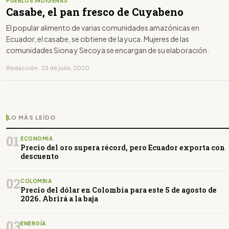
PUEBLOS INDÍGENAS
Casabe, el pan fresco de Cuyabeno
El popular alimento de varias comunidades amazónicas en
Ecuador, el casabe, se obtiene de la yuca. Mujeres de las
comunidades Siona y Secoya se encargan de su elaboración.
Redacción · 23 de julio, 2020
LO MÁS LEÍDO
01
ECONOMÍA
Precio del oro supera récord, pero Ecuador exporta con
descuento
02
COLOMBIA
Precio del dólar en Colombia para este 5 de agosto de
2026. Abrirá a la baja
03
ENERGÍA