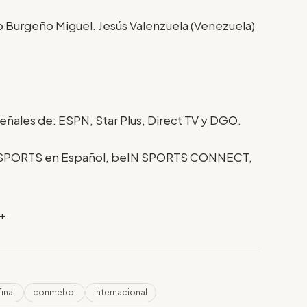
go Burgeño Miguel. Jesús Valenzuela (Venezuela)
 señales de: ESPN, Star Plus, Direct TV y DGO.
N SPORTS en Español, beIN SPORTS CONNECT,
+.
final
conmebol
internacional