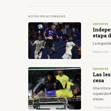
NOTAS RELACIONADAS
DEPORTES
Indepe
etapa d
La segunda
Redacción · 
DEPORTES
Las le
cesa
Una rotura 
izquierda t
meses
· 19 de octub