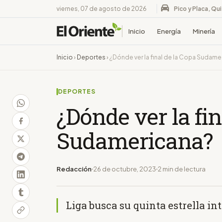
viernes, 07 de agosto de 2026
Pico y Placa, Qu
Inicio
Energía
Minería
Inicio
›
Deportes
›
¿Dónde ver la final de la Copa Sudame
DEPORTES
¿Dónde ver la fin
Sudamericana?
Redacción
26 de octubre, 2023
2 min de lectura
Liga busca su quinta estrella in