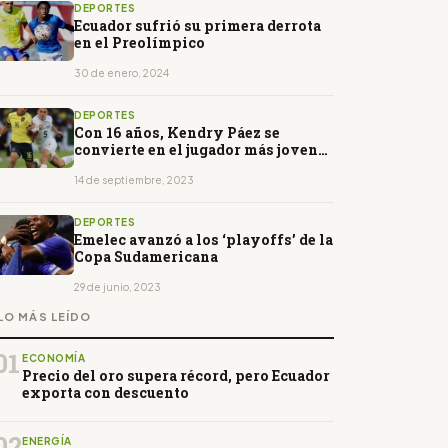
DEPORTES
Ecuador sufrió su primera derrota
en el Preolímpico
30 de enero, 2024
DEPORTES
Con 16 años, Kendry Páez se
convierte en el jugador más joven
en debutar con Ecuador
14 de septiembre, 2023
DEPORTES
Emelec avanzó a los ‘playoffs’ de la
Copa Sudamericana
29 de junio, 2023
LO MÁS LEÍDO
01
ECONOMÍA
Precio del oro supera récord, pero Ecuador
exporta con descuento
02
ENERGÍA