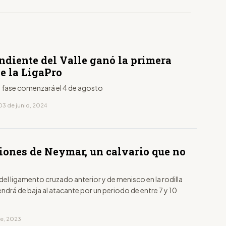
ndiente del Valle ganó la primera
e la LigaPro
 fase comenzará el 4 de agosto
03 de junio, 2024
siones de Neymar, un calvario que no
del ligamento cruzado anterior y de menisco en la rodilla
endrá de baja al atacante por un periodo de entre 7 y 10
re, 2023