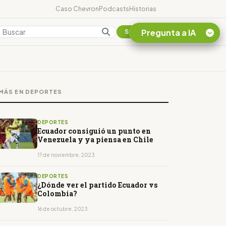
Caso Chevron
Podcasts
Historias
Pregunta a IA
Colombia
Suscribirse
Quiero Información
sobre el Caso
MÁS EN DEPORTES
Chevron Ecuador
Listar destinos
turísticos de la
DEPORTES
Amazonia Ecuatoriana
Ecuador consiguió un punto en
Venezuela y ya piensa en Chile
¿En que consiste la
tasa minera que rige en
17 de noviembre, 2023
Ecuador?
DEPORTES
¿Dónde ver el partido Ecuador vs
Colombia?
16 de octubre, 2023