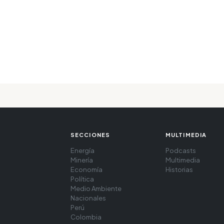
SECCIONES
MULTIMEDIA
Energía
Podcasts
Minería
Multimedia
Economía
Historias
Política
Medio Ambiente
Nacionales
Perú
Colombia