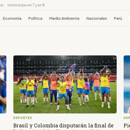
to:
terminadas en 7 y en 8
Economía
Política
Medio Ambiente
Nacionales
Perú
DEPORTES
DE
Brasil y Colombia disputarán la final de
Pi