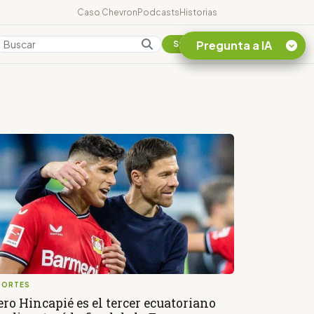
Caso Chevron
Podcasts
Historias
Pregunta a IA
Colombia
Suscribirse
Quiero Información
sobre el Caso
Chevron Ecuador
Listar destinos
turísticos de la
Amazonia Ecuatoriana
¿En que consiste la
tasa minera que rige en
Ecuador?
PORTES
ero Hincapié es el tercer ecuatoriano