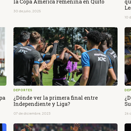
la Copa América Femenina en Quito
qu
Le
30 de julio, 2025
10 
DEPORTES
DE
opa
¿Dónde ver la primera final entre
¿D
Independiente y Liga?
Su
07 de diciembre, 2023
26 