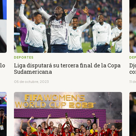
DEPORTES
DE
lo
Liga disputará su tercera final de la Copa
Dj
Sudamericana
co
05 de octubre, 2023
11 