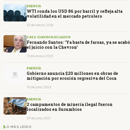
ENERGÍA
WTI ronda los USD 86 por barril y refleja alta
volatilidad en el mercado petrolero
25 de marzo, 2026
CASO CHEVRON ECUADOR
Fernando Santos: ‘Ya basta de farsas, ya se acabó
el juicio con la Chevron’
31 de enero, 2023
ENERGÍA
Gobierno anuncia $20 millones en obras de
mitigación por erosión regresiva del Coca
10 de julio, 2020
ENERGÍA
2 campamentos de minería ilegal fueron
localizados en Sucumbíos
07 de julio, 2021
LO MÁS LEÍDO