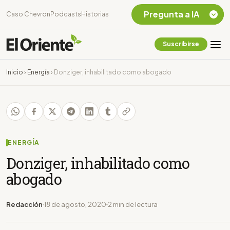
Pregunta a IA
Caso Chevron
Podcasts
Historias
Suscribirse
Quiero Información
sobre el Caso
Inicio
›
Energía
›
Donziger, inhabilitado como abogado
Chevron Ecuador
Listar destinos
turísticos de la
Amazonia Ecuatoriana
¿En que consiste la
tasa minera que rige en
ENERGÍA
Ecuador?
Donziger, inhabilitado como
abogado
Redacción
18 de agosto, 2020
2 min de lectura