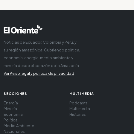
Noticias de Ecuador, Colombia y Perú, y
su región amazónica. Cubriendo política,
economía, energía, medio ambiente y
minería desde el corazón de la Amazonía
Ver Aviso legal y política de privacidad
SECCIONES
MULTIMEDIA
Energía
Podcasts
Minería
Multimedia
Economía
Historias
Política
Medio Ambiente
Nacionales