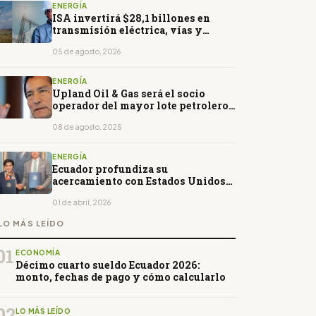
ENERGÍA
ISA invertirá $28,1 billones en
transmisión eléctrica, vías y
telecomunicaciones hasta 2030
05 de agosto, 2026
ENERGÍA
Upland Oil & Gas será el socio
operador del mayor lote petrolero
en Perú
08 de agosto, 2025
ENERGÍA
Ecuador profundiza su
acercamiento con Estados Unidos
con acuerdo en energía nuclear
01 de abril, 2026
LO MÁS LEÍDO
01
ECONOMÍA
Décimo cuarto sueldo Ecuador 2026:
monto, fechas de pago y cómo calcularlo
02
LO MÁS LEÍDO