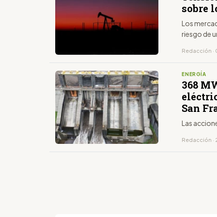
sobre l
Los mercado
riesgo de u
Redacción · 
ENERGÍA
368 MW
eléctr
San Fr
Las accione
Redacción · 