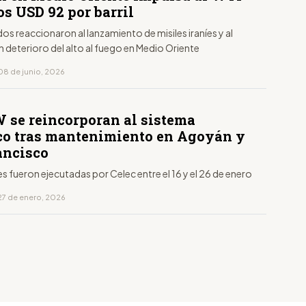
os USD 92 por barril
s reaccionaron al lanzamiento de misiles iraníes y al
n deterioro del alto al fuego en Medio Oriente
08 de junio, 2026
 se reincorporan al sistema
ico tras mantenimiento en Agoyán y
ancisco
s fueron ejecutadas por Celec entre el 16 y el 26 de enero
27 de enero, 2026