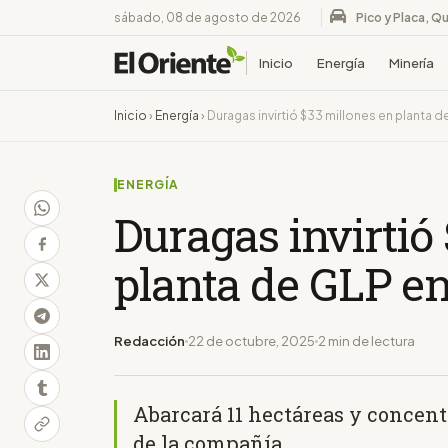
sábado, 08 de agosto de 2026
Pico y Placa, Qu
Inicio
Energía
Minería
Inicio
›
Energía
›
Duragas invirtió $33 millones en planta 
ENERGÍA
Duragas invirtió
planta de GLP e
Redacción
22 de octubre, 2025
2 min de lectura
Abarcará 11 hectáreas y concent
de la compañía