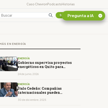
Caso Chevron
Podcasts
Historias
Pregunta a IA
Colombia
Suscribirse
Quiero Información
sobre el Caso
MÁS EN ENERGÍA
Chevron Ecuador
Listar destinos
turísticos de la
ENERGÍA
Amazonia Ecuatoriana
Gobierno supervisa proyectos
energéticos en Quito para
¿En que consiste la
fortalecer la generación eléctrica
tasa minera que rige en
24 de junio, 2026
Ecuador?
ENERGÍA
Ítalo Cedeño: Compañías
internacionales pueden
potencializar el Campo Amistad
30 de diciembre, 2025