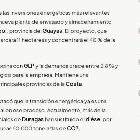
 las inversiones energéticas más relevantes
su nueva planta de envasado y almacenamiento
bol
, provincia del
Guayas
. El proyecto, que
rcará 11 hectáreas y concentrará el 40 % de la
cocina con
GLP
y la demanda crece entre 2,8 % y
gico para la empresa. Mantiene una
principales provincias de la
Costa
.
stacó que la transición energética ya es una
al en ese proceso. Actualmente, más de la
ciales de
Duragas
han sustituido el
diésel
por
e unas 60.000 toneladas de
CO?.